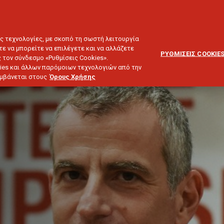
ΕΞΥΠΗΡΕΤΗΣΗ
ΔΙΚΤΥΟ
BLOG
ΠΕΛΑΤΩΝ
ΣΥΝΕΡΓΑΤΩΝ
ΙΕΥΣΗ & ΕΠΕΝΔΥΣΕΙΣ
ΤΑΞΙΔΙ
ΣΚΑΦΟΣ
ΑΣΤΙΚΗ ΕΥΘΥΝΗ
ες τεχνολογίες, με σκοπό τη σωστή λειτουργία
τε να μπορείτε να επιλέγετε και να αλλάζετε
ΡΥΘΜΙΣΕΙΣ COOKIE
 τον σύνδεσμο «Ρυθμίσεις Cookies».
ies και άλλων παρόμοιων τεχνολογιών από την
λαμβάνεται στους
Όρους Χρήσης