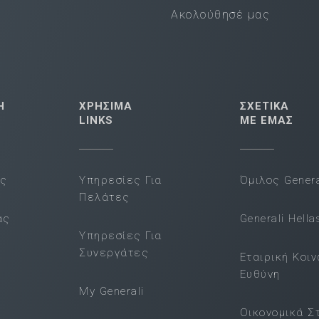
Ακολούθησέ μας
Η
ΧΡΗΣΙΜΑ
ΣΧΕΤΙΚΑ
LINKS
ΜΕ ΕΜΑΣ
ας
Υπηρεσίες Για
Όμιλος Genera
Πελάτες
ας
Generali Hella
Υπηρεσίες Για
Συνεργάτες
Εταιρική Κοι
Ευθύνη
My Generali
Οικονομικά Σ