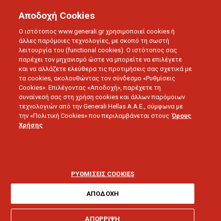
Αποδοχή Cookies
Ο ιστότοπος www.generali.gr χρησιμοποιεί cookies ή
άλλες παρόμοιες τεχνολογίες, με σκοπό τη σωστή
λειτουργία του (functional cookies). Ο ιστότοπος σας
παρέχει τον μηχανισμό ώστε να μπορείτε να επιλέγετε
και να αλλάζετε ελεύθερα τις προτιμήσεις σας σχετικά με
τα cookies, ακολουθώντας τον σύνδεσμο «Ρυθμίσεις
BLOG
Cookies». Επιλέγοντας «Αποδοχή», παρέχετε τη
#LIVEWISELY
συναίνεσή σας στη χρήση cookies και άλλων παρόμοιων
τεχνολογιών από την Generali Hellas A.A.E., σύμφωνα με
την «Πολιτική Cookies» που περιλαμβάνεται στους
Όρους
Χρήσης
ΡΥΘΜΙΣΕΙΣ COOKIES
BLOG
#LIVEWISELY
ΑΠΟΔΟΧΗ
ΑΠΟΡΡΙΨΗ