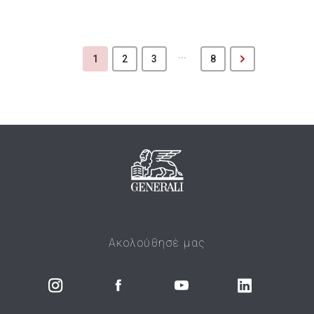
...
1
2
3
8
Ακολούθησέ μας