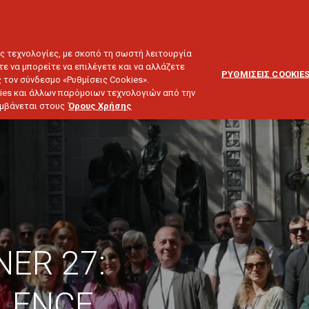
ΕΞΥΠΗΡΕΤΗΣΗ
ΔΙΚΤΥΟ
BLOG
ΠΕΛΑΤΩΝ
ΣΥΝΕΡΓΑΤΩΝ
ΙΕΥΣΗ & ΕΠΕΝΔΥΣΕΙΣ
ΤΑΞΙΔΙ
ΣΚΑΦΟΣ
ΑΣΤΙΚΗ ΕΥΘΥΝΗ
ες τεχνολογίες, με σκοπό τη σωστή λειτουργία
τε να μπορείτε να επιλέγετε και να αλλάζετε
ΡΥΘΜΙΣΕΙΣ COOKIE
 τον σύνδεσμο «Ρυθμίσεις Cookies».
ies και άλλων παρόμοιων τεχνολογιών από την
λαμβάνεται στους
Όρους Χρήσης
NER 27:
LLENCE