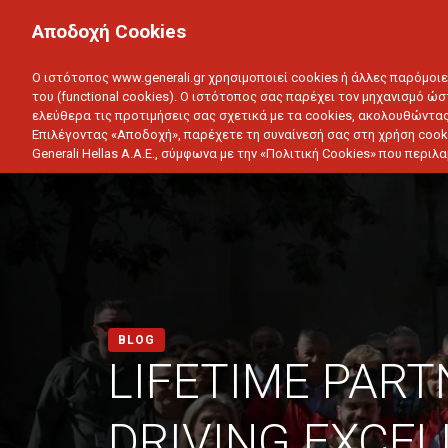
ΙΔΙΩΤΗΣ
ΕΠΙΧΕΙΡΗΣΗ
Αποδοχή Cookies
ΥΓΕΙΑ
ΑΥΤΟΚΙΝΗΤΟ
ΣΠΙΤΙ
ΑΠΟΤΑΜ
Ο ιστότοπος www.generali.gr χρησιμοποιεί cookies ή άλλες παρόμοι
του (functional cookies). Ο ιστότοπος σας παρέχει τον μηχανισμό ώσ
ελεύθερα τις προτιμήσεις σας σχετικά με τα cookies, ακολουθώντας
Επιλέγοντας «Αποδοχή», παρέχετε τη συναίνεσή σας στη χρήση cook
Generali Hellas A.A.E., σύμφωνα με την «Πολιτική Cookies» που περι
BLOG
LIFETIME PART
DRIVING EXCE