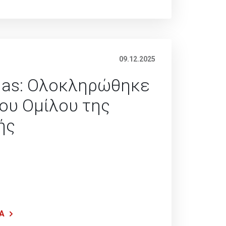
09.12.2025
llas: Ολοκληρώθηκε
του Ομίλου της
ής
Α