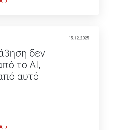
Α
15.12.2025
άβηση δεν
από το AI,
 από αυτό
Α