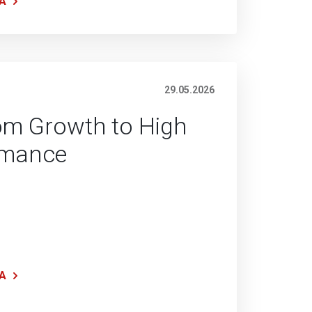
Α
29.05.2026
rom Growth to High
rmance
Α