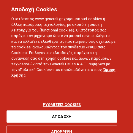
Αποδοχή Cookies
Ο ιστότοπος www.generali.gr χρησιμοποιεί cookies ή
άλλες παρόμοιες τεχνολογίες, με σκοπό τη σωστή
λειτουργία του (functional cookies). Ο ιστότοπος σας
παρέχει τον μηχανισμό ώστε να μπορείτε να επιλέγετε
και να αλλάζετε ελεύθερα τις προτιμήσεις σας σχετικά με
τα cookies, ακολουθώντας τον σύνδεσμο «Ρυθμίσεις
BLOG
Cookies». Επιλέγοντας «Αποδοχή», παρέχετε τη
HERENOW
συναίνεσή σας στη χρήση cookies και άλλων παρόμοιων
τεχνολογιών από την Generali Hellas A.A.E., σύμφωνα με
την «Πολιτική Cookies» που περιλαμβάνεται στους
Όρους
Χρήσης
ΡΥΘΜΙΣΕΙΣ COOKIES
BLOG
HERENOW
ΑΠΟΔΟΧΗ
ΑΠΟΡΡΙΨΗ