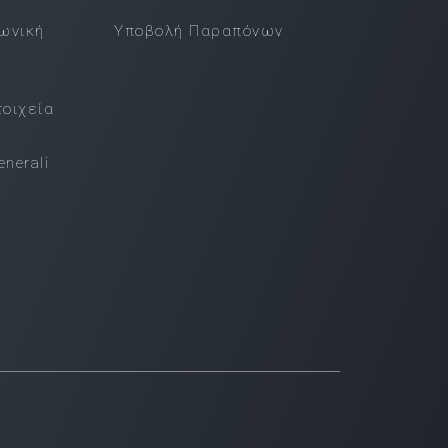
νωνική
Υποβολή Παραπόνων
τοιχεία
nerali