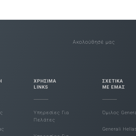
Ακολούθησέ μας
Η
ΧΡΗΣΙΜΑ
ΣΧΕΤΙΚΑ
LINKS
ΜΕ ΕΜΑΣ
ας
Υπηρεσίες Για
Όμιλος Genera
Πελάτες
ας
Generali Hella