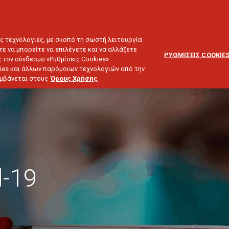
ΕΞΥΠΗΡΕΤΗΣΗ
ΔΙΚΤΥΟ
BLOG
ΠΕΛΑΤΩΝ
ΣΥΝΕΡΓΑΤΩΝ
ΙΕΥΣΗ & ΕΠΕΝΔΥΣΕΙΣ
ΤΑΞΙΔΙ
ΣΚΑΦΟΣ
ΑΣΤΙΚΗ ΕΥΘΥΝΗ
ες τεχνολογίες, με σκοπό τη σωστή λειτουργία
τε να μπορείτε να επιλέγετε και να αλλάζετε
ΡΥΘΜΙΣΕΙΣ COOKIE
 τον σύνδεσμο «Ρυθμίσεις Cookies».
ies και άλλων παρόμοιων τεχνολογιών από την
λαμβάνεται στους
Όρους Χρήσης
d-19