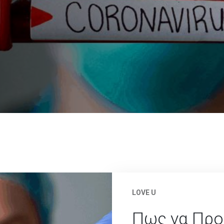
LOVE U
Πως να Προ