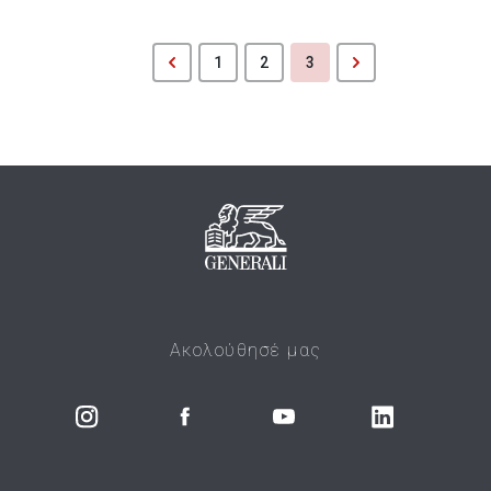
1
2
3
Ακολούθησέ μας