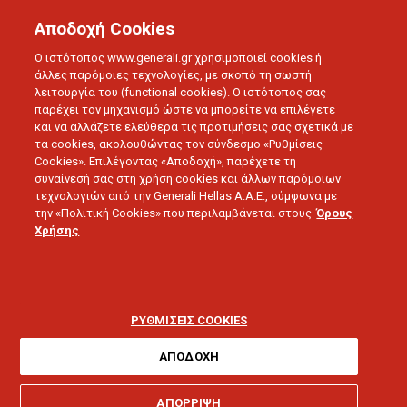
Αποδοχή Cookies
Ο ιστότοπος www.generali.gr χρησιμοποιεί cookies ή
άλλες παρόμοιες τεχνολογίες, με σκοπό τη σωστή
λειτουργία του (functional cookies). Ο ιστότοπος σας
παρέχει τον μηχανισμό ώστε να μπορείτε να επιλέγετε
και να αλλάζετε ελεύθερα τις προτιμήσεις σας σχετικά με
τα cookies, ακολουθώντας τον σύνδεσμο «Ρυθμίσεις
BLOG
Cookies». Επιλέγοντας «Αποδοχή», παρέχετε τη
Άρθρα για Covid-19
συναίνεσή σας στη χρήση cookies και άλλων παρόμοιων
τεχνολογιών από την Generali Hellas A.A.E., σύμφωνα με
την «Πολιτική Cookies» που περιλαμβάνεται στους
Όρους
Χρήσης
ΡΥΘΜΙΣΕΙΣ COOKIES
BLOG
#COVID19NEWS
ΑΠΟΔΟΧΗ
ΑΠΟΡΡΙΨΗ