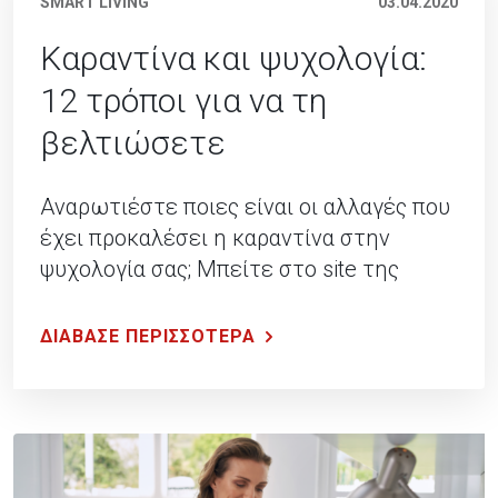
SMART LIVING
03.04.2020
Καραντίνα και ψυχολογία:
12 τρόποι για να τη
βελτιώσετε
Αναρωτιέστε ποιες είναι οι αλλαγές που
έχει προκαλέσει η καραντίνα στην
ψυχολογία σας; Μπείτε στο site της
Generali και δείτε πως να παραμείνετε
χαρούμενοι!.
ΔΙΑΒΑΣΕ ΠΕΡΙΣΣΟΤΕΡΑ