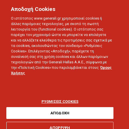
Αποδοχή Cookies
Ο ιστότοπος www.generali.gr χρησιμοποιεί cookies ή
άλλες παρόμοιες τεχνολογίες, με σκοπό τη σωστή
λειτουργία του (functional cookies). Ο ιστότοπος σας
BLOG
ΣΥΝΕΝΤΕΥΞΕΙΣ
παρέχει τον μηχανισμό ώστε να μπορείτε να επιλέγετε
και να αλλάζετε ελεύθερα τις προτιμήσεις σας σχετικά με
ΤΙ ΘΑ ΦΕΡΕΙ ΤΟ ΜΟΝΤΕΛΟ ΤΩΝ 3 ΠΥΛΩΝΩΝ ΑΣΦΑΛΙΣΗΣ;
τα cookies, ακολουθώντας τον σύνδεσμο «Ρυθμίσεις
Cookies». Επιλέγοντας «Αποδοχή», παρέχετε τη
συναίνεσή σας στη χρήση cookies και άλλων παρόμοιων
01.11.2019 - 5 λεπτά ανάγνωσης
τεχνολογιών από την Generali Hellas A.A.E., σύμφωνα με
την «Πολιτική Cookies» που περιλαμβάνεται στους
Όρους
Χρήσης
Τι θα φέρει το
μοντέλο των 3
ΡΥΘΜΙΣΕΙΣ COOKIES
πυλώνων ασφάλισης;
ΑΠΟΔΟΧΗ
ΑΠΟΡΡΙΨΗ