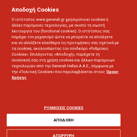
Αποδοχή Cookies
Ο ιστότοπος www.generali.gr χρησιμοποιεί cookies ή
άλλες παρόμοιες τεχνολογίες, με σκοπό τη σωστή
λειτουργία του (functional cookies). Ο ιστότοπος σας
BLOG
ΣΥΝΕΝΤΕΥΞΕΙΣ
παρέχει τον μηχανισμό ώστε να μπορείτε να επιλέγετε
ΔΑΦΝΗ ΠΑΠΑΔΟΠΟΥΛΟΥ: ΤΕΧΝΙΚΗ ΔΙΕΥΘΥΝΤΡΙΑ
και να αλλάζετε ελεύθερα τις προτιμήσεις σας σχετικά με
ΟΜΑΔΙΚΗΣ ΑΣΦΑΛΙΣΗΣ ΖΩΗΣ
τα cookies, ακολουθώντας τον σύνδεσμο «Ρυθμίσεις
Cookies». Επιλέγοντας «Αποδοχή», παρέχετε τη
συναίνεσή σας στη χρήση cookies και άλλων παρόμοιων
τεχνολογιών από την Generali Hellas A.A.E., σύμφωνα με
03.08.2016 - 5 λεπτά ανάγνωσης
την «Πολιτική Cookies» που περιλαμβάνεται στους
Όρους
Χρήσης
Δάφνη Παπαδοπούλου:
Τεχνική διευθύντρια
ΡΥΘΜΙΣΕΙΣ COOKIES
ομαδικής ασφάλισης
ΑΠΟΔΟΧΗ
ΑΠΟΡΡΙΨΗ