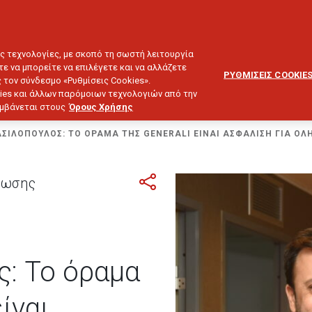
ΕΞΥΠΗΡΕΤΗΣΗ
ΔΙΚΤΥΟ
BLOG
ΠΕΛΑΤΩΝ
ΣΥΝΕΡΓΑΤΩΝ
ΙΕΥΣΗ & ΕΠΕΝΔΥΣΕΙΣ
ΤΑΞΙΔΙ
ΣΚΑΦΟΣ
ΑΣΤΙΚΗ ΕΥΘΥΝΗ
ες τεχνολογίες, με σκοπό τη σωστή λειτουργία
τε να μπορείτε να επιλέγετε και να αλλάζετε
ΡΥΘΜΙΣΕΙΣ COOKIE
 τον σύνδεσμο «Ρυθμίσεις Cookies».
ies και άλλων παρόμοιων τεχνολογιών από την
λαμβάνεται στους
Όρους Χρήσης
ΣΙΛΟΠΟΥΛΟΣ: ΤΟ ΟΡΑΜΑ ΤΗΣ GENERALI ΕΙΝΑΙ ΑΣΦΑΛΙΣΗ ΓΙΑ ΟΛΗ
γνωσης
: Το όραμα
είναι