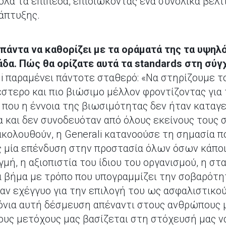
λα τα επίπεδα, επιδιώκοντας ένα συνολικά βελ
νάπτυξης.
ε πάντα να καθορίζει με τα οράματά της τα υψηλ
άδα. Πώς θα ορίζατε αυτά τα standards στη σύ
li παραμένει πάντοτε σταθερό: «Να στηρίζουμε 
τερο και πιο βιώσιμο μέλλον φροντίζοντας για 
ή που η έννοια της βιωσιμότητας δεν ήταν καταγ
 και δεν συνοδευόταν από όλους εκείνους τους 
κολουθούν, η Generali κατανοούσε τη σημασία πο
 μία επένδυση στην προστασία όλων όσων κάποι
ιγμή, η αξιοπιστία του ίδιου του οργανισμού, η σ
μα βήμα με τρόπο που υπογραμμίζει την σοβαρότη
 εχέγγυο για την επιλογή του ως ασφαλιστικού
όνια αυτή δέσμευση απέναντι στους ανθρώπους 
τους μετόχους μας βασίζεται στη στόχευσή μας ν