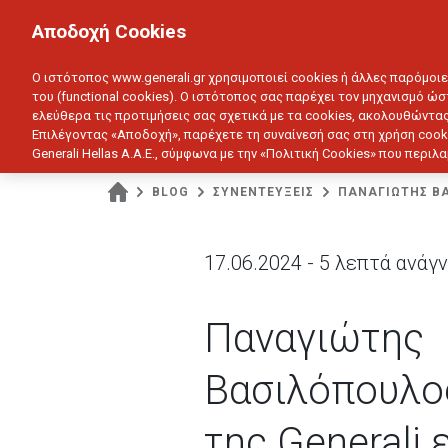
ΙΔΙΩΤΗΣ
ΕΠΙΧΕΙΡΗΣΗ
Αποδοχή Cookies
ΥΓΕΙΑ
ΑΥΤΟΚΙΝΗΤΟ
ΣΠΙΤΙ
ΑΠΟΤΑΜ
Ο ιστότοπος www.generali.gr χρησιμοποιεί cookies ή άλλες παρόμοι
του (functional cookies). Ο ιστότοπος σας παρέχει τον μηχανισμό ώσ
ελεύθερα τις προτιμήσεις σας σχετικά με τα cookies, ακολουθώντας
Επιλέγοντας «Αποδοχή», παρέχετε τη συναίνεσή σας στη χρήση cook
Generali Hellas A.A.E., σύμφωνα με την «Πολιτική Cookies» που περι
BLOG
ΣΥΝΕΝΤΕΥΞΕΙΣ
ΠΑΝΑΓΙΩΤΗΣ ΒΑ
17.06.2024 - 5 λεπτά ανά
Παναγιώτης
Βασιλόπουλος
της Generali 