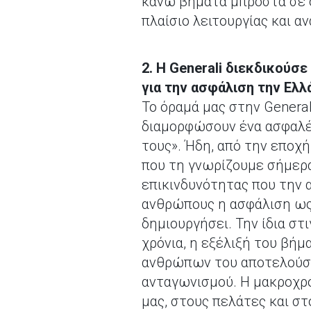
κάνω βήματα μπροστά σε ό
πλαίσιο λειτουργίας και α
2. H Generali διεκδικούσ
για την ασφάλιση την Ελλ
Το όραμά μας στην Genera
διαμορφώσουν ένα ασφαλέσ
τους». Ήδη, από την εποχ
που τη γνωρίζουμε σήμερα
επικινδυνότητας που την α
ανθρώπους η ασφάλιση ως
δημιουργήσει. Την ίδια στ
χρόνια, η εξέλιξή του βή
ανθρώπων του αποτελούσαν
ανταγωνισμού. Η μακροχρ
μας, στους πελάτες και σ