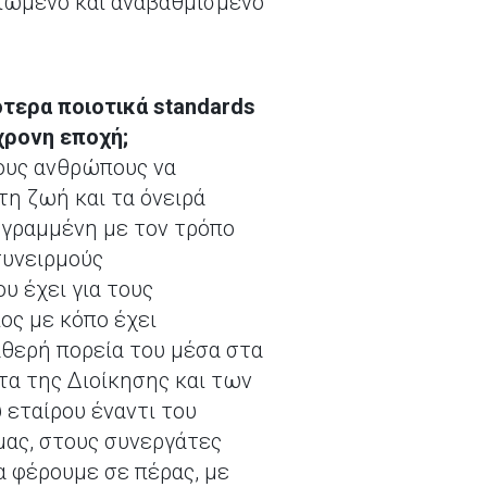
τιωμένο και αναβαθμισμένο
ότερα ποιοτικά standards
γχρονη εποχή;
τους ανθρώπους να
τη ζωή και τα όνειρά
εγραμμένη με τον τρόπο
συνειρμούς
υ έχει για τους
ος με κόπο έχει
ταθερή πορεία του μέσα στα
τα της Διοίκησης και των
 εταίρου έναντι του
μας, στους συνεργάτες
α φέρουμε σε πέρας, με