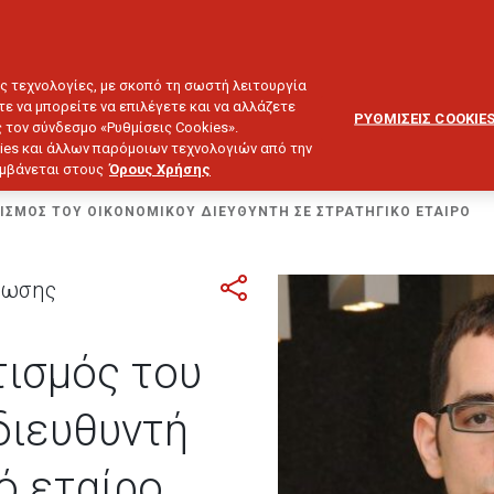
ΕΞΥΠΗΡΕΤΗΣΗ
ΔΙΚΤΥΟ
BLOG
ΠΕΛΑΤΩΝ
ΣΥΝΕΡΓΑΤΩΝ
ΙΕΥΣΗ & ΕΠΕΝΔΥΣΕΙΣ
ΤΑΞΙΔΙ
ΣΚΑΦΟΣ
ΑΣΤΙΚΗ ΕΥΘΥΝΗ
ες τεχνολογίες, με σκοπό τη σωστή λειτουργία
τε να μπορείτε να επιλέγετε και να αλλάζετε
ΡΥΘΜΙΣΕΙΣ COOKIE
 τον σύνδεσμο «Ρυθμίσεις Cookies».
ies και άλλων παρόμοιων τεχνολογιών από την
λαμβάνεται στους
Όρους Χρήσης
ΣΜΟΣ ΤΟΥ ΟΙΚΟΝΟΜΙΚΟΥ ΔΙΕΥΘΥΝΤΗ ΣΕ ΣΤΡΑΤΗΓΙΚΟ ΕΤΑΙΡΟ
γνωσης
ισμός του
διευθυντή
ό εταίρο