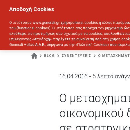
ΙΔΙΩΤΗΣ
ΕΠΙΧΕΙΡΗΣΗ
Αποδοχή Cookies
ΥΓΕΙΑ
ΑΥΤΟΚΙΝΗΤΟ
ΣΠΙΤΙ
ΑΠΟΤΑΜ
Ο ιστότοπος www.generali.gr χρησιμοποιεί cookies ή άλλες παρόμοι
του (functional cookies). Ο ιστότοπος σας παρέχει τον μηχανισμό ώσ
ελεύθερα τις προτιμήσεις σας σχετικά με τα cookies, ακολουθώντας
Επιλέγοντας «Αποδοχή», παρέχετε τη συναίνεσή σας στη χρήση cook
Generali Hellas A.A.E., σύμφωνα με την «Πολιτική Cookies» που περι
BLOG
ΣΥΝΕΝΤΕΥΞΕΙΣ
Ο ΜΕΤΑΣΧΗΜΑΤΙ
16.04.2016 - 5 λεπτά ανά
Ο μετασχηματ
οικονομικού 
σε στρατηγικ