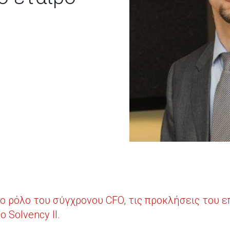
 το ρόλο του σύγχρονου CFO, τις προκλήσεις του
 Solvency II.