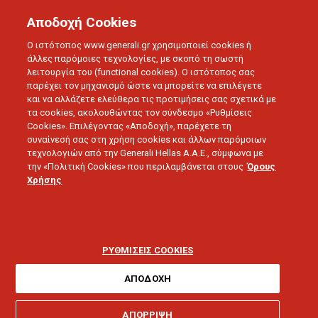
Αποδοχή Cookies
Ο ιστότοπος www.generali.gr χρησιμοποιεί cookies ή
άλλες παρόμοιες τεχνολογίες, με σκοπό τη σωστή
λειτουργία του (functional cookies). Ο ιστότοπος σας
BLOG
ΣΥΝΕΝΤΕΥΞΕΙΣ
παρέχει τον μηχανισμό ώστε να μπορείτε να επιλέγετε
και να αλλάζετε ελεύθερα τις προτιμήσεις σας σχετικά με
ΝΕΕΣ ΤΕΧΝΟΛΟΓΙΕΣ & ΑΣΦΑΛΙΣΗ ΑΥΤΟΚΙΝΗΤΟΥ
τα cookies, ακολουθώντας τον σύνδεσμο «Ρυθμίσεις
Cookies». Επιλέγοντας «Αποδοχή», παρέχετε τη
συναίνεσή σας στη χρήση cookies και άλλων παρόμοιων
16.09.2016 - 5 λεπτά ανάγνωσης
τεχνολογιών από την Generali Hellas A.A.E., σύμφωνα με
την «Πολιτική Cookies» που περιλαμβάνεται στους
Όρους
Χρήσης
Νέες Τεχνολογίες &
Ασφάλιση Αυτοκινήτου
ΡΥΘΜΙΣΕΙΣ COOKIES
ΑΠΟΔΟΧΗ
ΑΠΟΡΡΙΨΗ