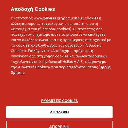
Αποδοχή Cookies
Ο ιστότοπος www.generali.gr χρησιμοποιεί cookies ή
άλλες παρόμοιες τεχνολογίες, με σκοπό τη σωστή
λειτουργία του (functional cookies). Ο ιστότοπος σας
BLOG
ΣΥΝΕΝΤΕΥΞΕΙΣ
παρέχει τον μηχανισμό ώστε να μπορείτε να επιλέγετε
και να αλλάζετε ελεύθερα τις προτιμήσεις σας σχετικά με
Η ΑΝΑΠΤΥΞΗ ΤΟΥ ΔΙΚΤΥΟΥ ΠΩΛΗΣΕΩΝ ΤΗΣ GENERALI
τα cookies, ακολουθώντας τον σύνδεσμο «Ρυθμίσεις
Cookies». Επιλέγοντας «Αποδοχή», παρέχετε τη
συναίνεσή σας στη χρήση cookies και άλλων παρόμοιων
26.03.2018 - 5 λεπτά ανάγνωσης
τεχνολογιών από την Generali Hellas A.A.E., σύμφωνα με
την «Πολιτική Cookies» που περιλαμβάνεται στους
Όρους
Χρήσης
Η ανάπτυξη του
δικτύου πωλήσεων
ΡΥΘΜΙΣΕΙΣ COOKIES
της Generali
ΑΠΟΔΟΧΗ
ΑΠΟΡΡΙΨΗ