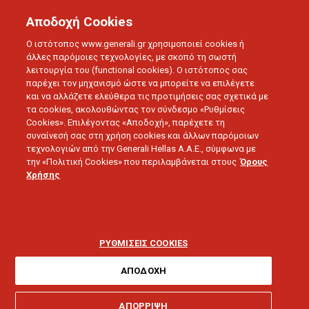
Αποδοχή Cookies
Ο ιστότοπος www.generali.gr χρησιμοποιεί cookies ή
άλλες παρόμοιες τεχνολογίες, με σκοπό τη σωστή
λειτουργία του (functional cookies). Ο ιστότοπος σας
BLOG
ΣΥΝΕΝΤΕΥΞΕΙΣ
παρέχει τον μηχανισμό ώστε να μπορείτε να επιλέγετε
Η GENERALI ΑΠΟ ΤΟΥΣ ΠΡΩΤΟΥΣ ΕΝΣΩΜΑΤΩΣΕ ΤΟ
και να αλλάζετε ελεύθερα τις προτιμήσεις σας σχετικά με
WELLBEING ΣΤΙΣ ΟΜΑΔΙΚΕΣ ΑΣΦΑΛΙΣΕΙΣ
τα cookies, ακολουθώντας τον σύνδεσμο «Ρυθμίσεις
Cookies». Επιλέγοντας «Αποδοχή», παρέχετε τη
συναίνεσή σας στη χρήση cookies και άλλων παρόμοιων
τεχνολογιών από την Generali Hellas A.A.E., σύμφωνα με
22.04.2025 - 5 λεπτά ανάγνωσης
την «Πολιτική Cookies» που περιλαμβάνεται στους
Όρους
Χρήσης
Η Generali από τους
πρώτους ενσωμάτωσε
ΡΥΘΜΙΣΕΙΣ COOKIES
το wellbeing στις
ΑΠΟΔΟΧΗ
ΑΠΟΡΡΙΨΗ