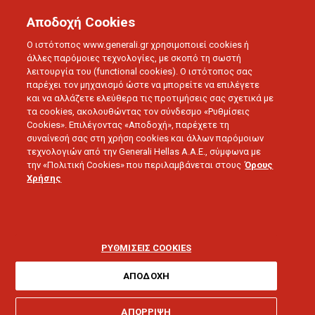
Αποδοχή Cookies
Ο ιστότοπος www.generali.gr χρησιμοποιεί cookies ή
άλλες παρόμοιες τεχνολογίες, με σκοπό τη σωστή
λειτουργία του (functional cookies). Ο ιστότοπος σας
BLOG
ΣΥΝΕΝΤΕΥΞΕΙΣ
παρέχει τον μηχανισμό ώστε να μπορείτε να επιλέγετε
GENERALI: ΟΙΚΟΣΥΣΤΗΜΑ ΥΠΗΡΕΣΙΩΝ, ΠΡΟΣΤΑΣΙΑΣ ΚΑΙ
και να αλλάζετε ελεύθερα τις προτιμήσεις σας σχετικά με
ΑΣΦΑΛΕΙΑΣ
τα cookies, ακολουθώντας τον σύνδεσμο «Ρυθμίσεις
Cookies». Επιλέγοντας «Αποδοχή», παρέχετε τη
συναίνεσή σας στη χρήση cookies και άλλων παρόμοιων
τεχνολογιών από την Generali Hellas A.A.E., σύμφωνα με
25.11.2019 - 5 λεπτά ανάγνωσης
την «Πολιτική Cookies» που περιλαμβάνεται στους
Όρους
Χρήσης
Generali: Οικοσύστημα
υπηρεσιών,
ΡΥΘΜΙΣΕΙΣ COOKIES
προστασίας και
ΑΠΟΔΟΧΗ
ΑΠΟΡΡΙΨΗ