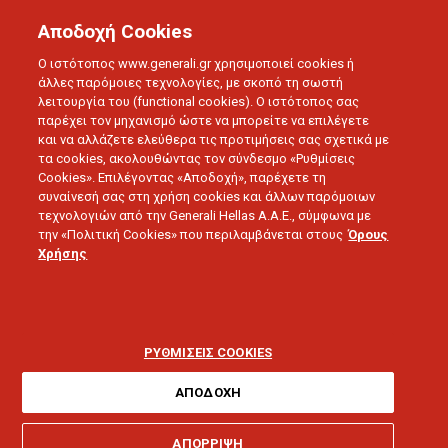
Αποδοχή Cookies
Ο ιστότοπος www.generali.gr χρησιμοποιεί cookies ή
άλλες παρόμοιες τεχνολογίες, με σκοπό τη σωστή
λειτουργία του (functional cookies). Ο ιστότοπος σας
BLOG
ΣΥΝΕΝΤΕΥΞΕΙΣ
παρέχει τον μηχανισμό ώστε να μπορείτε να επιλέγετε
ΑΣΤΙΚΗ ΕΥΘΥΝΗ ΠΡΟΪΟΝΤΟΣ: ΟΜΙΛΙΑ ΣΤΟ “ΑΣΦΑΛΙΣΤΙΚΟ
και να αλλάζετε ελεύθερα τις προτιμήσεις σας σχετικά με
MARKETING”
τα cookies, ακολουθώντας τον σύνδεσμο «Ρυθμίσεις
Cookies». Επιλέγοντας «Αποδοχή», παρέχετε τη
συναίνεσή σας στη χρήση cookies και άλλων παρόμοιων
τεχνολογιών από την Generali Hellas A.A.E., σύμφωνα με
30.04.2018 - 5 λεπτά ανάγνωσης
την «Πολιτική Cookies» που περιλαμβάνεται στους
Όρους
Χρήσης
Αστική Ευθύνη
Προϊόντος: Ομιλία στο
ΡΥΘΜΙΣΕΙΣ COOKIES
“Ασφαλιστικό
ΑΠΟΔΟΧΗ
ΑΠΟΡΡΙΨΗ