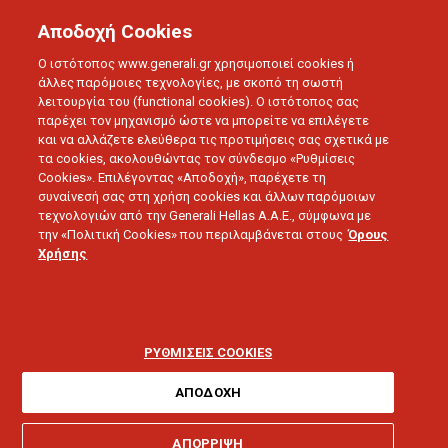
Αποδοχή Cookies
Ο ιστότοπος www.generali.gr χρησιμοποιεί cookies ή
άλλες παρόμοιες τεχνολογίες, με σκοπό τη σωστή
λειτουργία του (functional cookies). Ο ιστότοπος σας
παρέχει τον μηχανισμό ώστε να μπορείτε να επιλέγετε
και να αλλάζετε ελεύθερα τις προτιμήσεις σας σχετικά με
τα cookies, ακολουθώντας τον σύνδεσμο «Ρυθμίσεις
Cookies». Επιλέγοντας «Αποδοχή», παρέχετε τη
συναίνεσή σας στη χρήση cookies και άλλων παρόμοιων
τεχνολογιών από την Generali Hellas A.A.E., σύμφωνα με
SWEET HOME
την «Πολιτική Cookies» που περιλαμβάνεται στους
Όρους
Μονοκατοικία ή
Χρήσης
διαμέρισμα;
Πλεονεκτήματα και
ΡΥΘΜΙΣΕΙΣ COOKIES
μειονεκτήματα
ΑΠΟΔΟΧΗ
ΑΠΟΡΡΙΨΗ