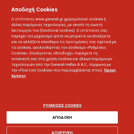
Αποδοχή Cookies
Ο ιστότοπος www.generali.gr χρησιμοποιεί cookies ή
άλλες παρόμοιες τεχνολογίες, με σκοπό τη σωστή
λειτουργία του (functional cookies). Ο ιστότοπος σας
παρέχει τον μηχανισμό ώστε να μπορείτε να επιλέγετε
και να αλλάζετε ελεύθερα τις προτιμήσεις σας σχετικά με
τα cookies, ακολουθώντας τον σύνδεσμο «Ρυθμίσεις
Cookies». Επιλέγοντας «Αποδοχή», παρέχετε τη
συναίνεσή σας στη χρήση cookies και άλλων παρόμοιων
τεχνολογιών από την Generali Hellas A.A.E., σύμφωνα με
την «Πολιτική Cookies» που περιλαμβάνεται στους
Όρους
Χρήσης
SWEET HOME
9 + 1 εύκολα και προσιτά
χριστουγεννιάτικα μενού
ΡΥΘΜΙΣΕΙΣ COOKIES
ΑΠΟΔΟΧΗ
ΑΠΟΡΡΙΨΗ