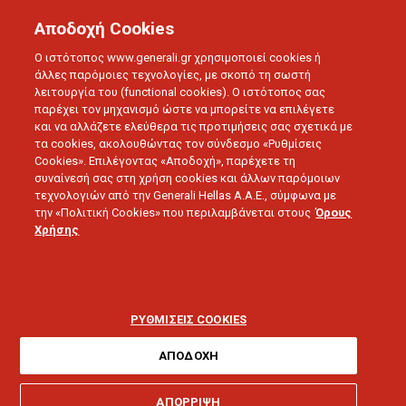
Αποδοχή Cookies
Ο ιστότοπος www.generali.gr χρησιμοποιεί cookies ή
άλλες παρόμοιες τεχνολογίες, με σκοπό τη σωστή
λειτουργία του (functional cookies). Ο ιστότοπος σας
παρέχει τον μηχανισμό ώστε να μπορείτε να επιλέγετε
και να αλλάζετε ελεύθερα τις προτιμήσεις σας σχετικά με
τα cookies, ακολουθώντας τον σύνδεσμο «Ρυθμίσεις
Cookies». Επιλέγοντας «Αποδοχή», παρέχετε τη
συναίνεσή σας στη χρήση cookies και άλλων παρόμοιων
τεχνολογιών από την Generali Hellas A.A.E., σύμφωνα με
SMART LIVING
την «Πολιτική Cookies» που περιλαμβάνεται στους
Όρους
Τηλεϊατρική: Τα οφέλη
Χρήσης
της & πώς να
προετοιμαστείτε
ΡΥΘΜΙΣΕΙΣ COOKIES
κατάλληλα
ΑΠΟΔΟΧΗ
ΑΠΟΡΡΙΨΗ