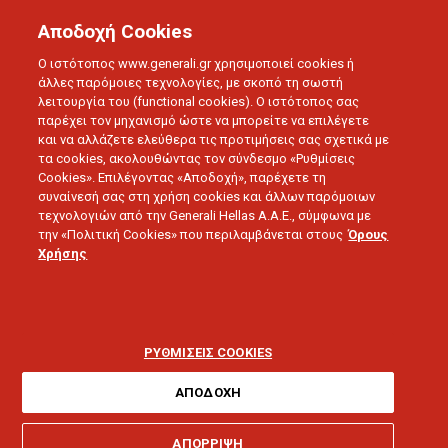
Αποδοχή Cookies
Ο ιστότοπος www.generali.gr χρησιμοποιεί cookies ή
άλλες παρόμοιες τεχνολογίες, με σκοπό τη σωστή
λειτουργία του (functional cookies). Ο ιστότοπος σας
παρέχει τον μηχανισμό ώστε να μπορείτε να επιλέγετε
και να αλλάζετε ελεύθερα τις προτιμήσεις σας σχετικά με
τα cookies, ακολουθώντας τον σύνδεσμο «Ρυθμίσεις
Cookies». Επιλέγοντας «Αποδοχή», παρέχετε τη
συναίνεσή σας στη χρήση cookies και άλλων παρόμοιων
τεχνολογιών από την Generali Hellas A.A.E., σύμφωνα με
την «Πολιτική Cookies» που περιλαμβάνεται στους
Όρους
SMART LIVING
Χρήσης
Τα 4 είδη ασφάλισης που
χρειάζεστε σε κάθε
ΡΥΘΜΙΣΕΙΣ COOKIES
φάση της ζωής σας
ΑΠΟΔΟΧΗ
ΑΠΟΡΡΙΨΗ