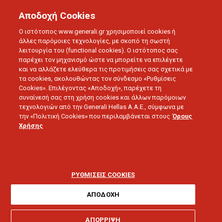
Αποδοχή Cookies
Ο ιστότοπος www.generali.gr χρησιμοποιεί cookies ή
άλλες παρόμοιες τεχνολογίες, με σκοπό τη σωστή
λειτουργία του (functional cookies). Ο ιστότοπος σας
παρέχει τον μηχανισμό ώστε να μπορείτε να επιλέγετε
και να αλλάζετε ελεύθερα τις προτιμήσεις σας σχετικά με
τα cookies, ακολουθώντας τον σύνδεσμο «Ρυθμίσεις
Cookies». Επιλέγοντας «Αποδοχή», παρέχετε τη
συναίνεσή σας στη χρήση cookies και άλλων παρόμοιων
τεχνολογιών από την Generali Hellas A.A.E., σύμφωνα με
SMART LIVING
την «Πολιτική Cookies» που περιλαμβάνεται στους
Όρους
Συνταξιοδοτικό
Χρήσης
πρόγραμμα ή
αποταμιευτικός
ΡΥΘΜΙΣΕΙΣ COOKIES
λογαριασμός;
ΑΠΟΔΟΧΗ
ΑΠΟΡΡΙΨΗ