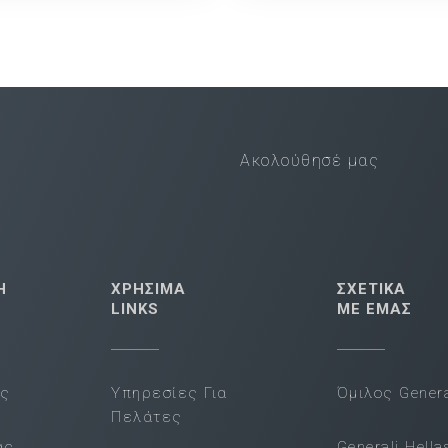
Ακολούθησέ μας
Η
ΧΡΗΣΙΜΑ
ΣΧΕΤΙΚΑ
LINKS
ΜΕ ΕΜΑΣ
ας
Υπηρεσίες Για
Όμιλος Genera
Πελάτες
ας
Generali Hella