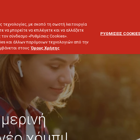
ΕΞΥΠΗΡΕΤΗΣΗ
ΔΙΚΤΥΟ
BLOG
ΠΕΛΑΤΩΝ
ΣΥΝΕΡΓΑΤΩΝ
ΙΕΥΣΗ & ΕΠΕΝΔΥΣΕΙΣ
ΤΑΞΙΔΙ
ΣΚΑΦΟΣ
ΑΣΤΙΚΗ ΕΥΘΥΝΗ
ες τεχνολογίες, με σκοπό τη σωστή λειτουργία
τε να μπορείτε να επιλέγετε και να αλλάζετε
ΡΥΘΜΙΣΕΙΣ COOKIE
 τον σύνδεσμο «Ρυθμίσεις Cookies».
ies και άλλων παρόμοιων τεχνολογιών από την
λαμβάνεται στους
Όρους Χρήσης
ημερινή
νέο χόμπι!