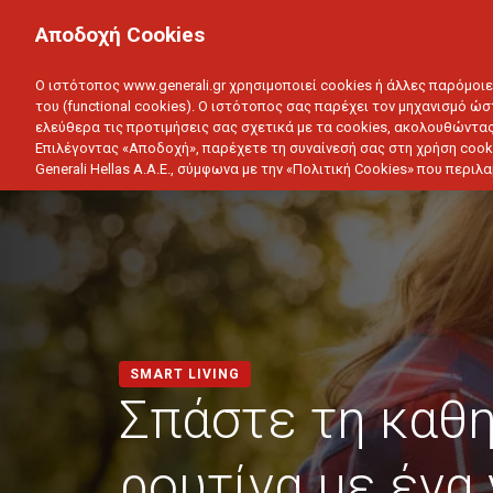
ΙΔΙΩΤΗΣ
ΕΠΙΧΕΙΡΗΣΗ
Αποδοχή Cookies
ΥΓΕΙΑ
ΑΥΤΟΚΙΝΗΤΟ
ΣΠΙΤΙ
ΑΠΟΤΑΜ
Ο ιστότοπος www.generali.gr χρησιμοποιεί cookies ή άλλες παρόμοι
του (functional cookies). Ο ιστότοπος σας παρέχει τον μηχανισμό ώσ
ελεύθερα τις προτιμήσεις σας σχετικά με τα cookies, ακολουθώντας
Επιλέγοντας «Αποδοχή», παρέχετε τη συναίνεσή σας στη χρήση cook
Generali Hellas A.A.E., σύμφωνα με την «Πολιτική Cookies» που περι
SMART LIVING
Σπάστε τη καθ
ρουτίνα με ένα 