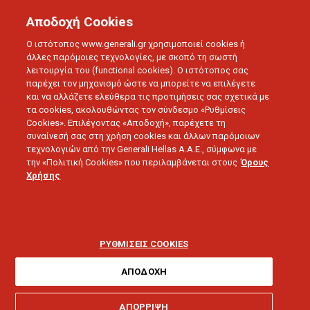
Αποδοχή Cookies
Ο ιστότοπος www.generali.gr χρησιμοποιεί cookies ή
άλλες παρόμοιες τεχνολογίες, με σκοπό τη σωστή
λειτουργία του (functional cookies). Ο ιστότοπος σας
παρέχει τον μηχανισμό ώστε να μπορείτε να επιλέγετε
και να αλλάζετε ελεύθερα τις προτιμήσεις σας σχετικά με
τα cookies, ακολουθώντας τον σύνδεσμο «Ρυθμίσεις
Cookies». Επιλέγοντας «Αποδοχή», παρέχετε τη
συναίνεσή σας στη χρήση cookies και άλλων παρόμοιων
τεχνολογιών από την Generali Hellas A.A.E., σύμφωνα με
την «Πολιτική Cookies» που περιλαμβάνεται στους
Όρους
Χρήσης
SMART LIVING
Πώς θα αποκτήσετε μια
πιο ευέλικτη εργασία
ΡΥΘΜΙΣΕΙΣ COOKIES
ΑΠΟΔΟΧΗ
ΑΠΟΡΡΙΨΗ