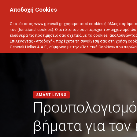
ΙΔΙΩΤΗΣ
ΕΠΙΧΕΙΡΗΣΗ
Αποδοχή Cookies
ΥΓΕΙΑ
ΑΥΤΟΚΙΝΗΤΟ
ΣΠΙΤΙ
ΑΠΟΤΑΜ
Ο ιστότοπος www.generali.gr χρησιμοποιεί cookies ή άλλες παρόμοι
του (functional cookies). Ο ιστότοπος σας παρέχει τον μηχανισμό ώσ
ελεύθερα τις προτιμήσεις σας σχετικά με τα cookies, ακολουθώντας
Επιλέγοντας «Αποδοχή», παρέχετε τη συναίνεσή σας στη χρήση cook
Generali Hellas A.A.E., σύμφωνα με την «Πολιτική Cookies» που περι
SMART LIVING
Προυπολογισμό
βήματα για τον