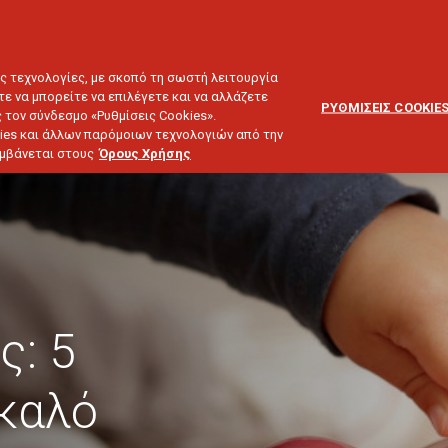
ΕΞΥΠΗΡΕΤΗΣΗ
ΔΙΚΤΥΟ
BLOG
ΠΕΛΑΤΩΝ
ΣΥΝΕΡΓΑΤΩΝ
ΙΕΥΣΗ & ΕΠΕΝΔΥΣΕΙΣ
ΤΑΞΙΔΙ
ΣΚΑΦΟΣ
ΑΣΤΙΚΗ ΕΥΘΥΝΗ
ες τεχνολογίες, με σκοπό τη σωστή λειτουργία
τε να μπορείτε να επιλέγετε και να αλλάζετε
ΡΥΘΜΙΣΕΙΣ COOKIE
 τον σύνδεσμο «Ρυθμίσεις Cookies».
ies και άλλων παρόμοιων τεχνολογιών από την
λαμβάνεται στους
Όρους Χρήσης
ς: 5
 καλό