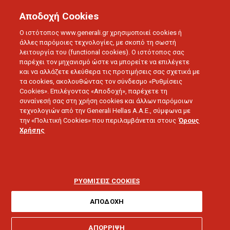
Αποδοχή Cookies
Ο ιστότοπος www.generali.gr χρησιμοποιεί cookies ή
άλλες παρόμοιες τεχνολογίες, με σκοπό τη σωστή
λειτουργία του (functional cookies). Ο ιστότοπος σας
παρέχει τον μηχανισμό ώστε να μπορείτε να επιλέγετε
και να αλλάζετε ελεύθερα τις προτιμήσεις σας σχετικά με
τα cookies, ακολουθώντας τον σύνδεσμο «Ρυθμίσεις
Cookies». Επιλέγοντας «Αποδοχή», παρέχετε τη
συναίνεσή σας στη χρήση cookies και άλλων παρόμοιων
τεχνολογιών από την Generali Hellas A.A.E., σύμφωνα με
την «Πολιτική Cookies» που περιλαμβάνεται στους
Όρους
Χρήσης
SMART LIVING
Μείωση εξόδων: 6 tips
που θα σας βοηθήσουν
ΡΥΘΜΙΣΕΙΣ COOKIES
ΑΠΟΔΟΧΗ
ΑΠΟΡΡΙΨΗ