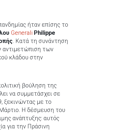
πανδημίας ήταν επίσης το
ίλου
Generali
Philippe
ροπής
. Κατά τη συνάντηση
ν αντιμετώπιση των
κού κλάδου στην
πολιτική βούληση της
λει να συμμετάσχει σε
, ξεκινώντας με το
Μάρτιο. Η δέσμευση του
ιμης ανάπτυξης: αυτός
α για την Πράσινη