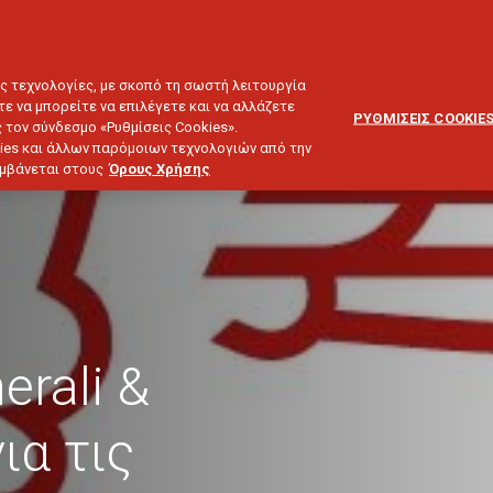
ΕΞΥΠΗΡΕΤΗΣΗ
ΔΙΚΤΥΟ
BLOG
ΠΕΛΑΤΩΝ
ΣΥΝΕΡΓΑΤΩΝ
ΙΕΥΣΗ & ΕΠΕΝΔΥΣΕΙΣ
ΤΑΞΙΔΙ
ΣΚΑΦΟΣ
ΑΣΤΙΚΗ ΕΥΘΥΝΗ
ες τεχνολογίες, με σκοπό τη σωστή λειτουργία
τε να μπορείτε να επιλέγετε και να αλλάζετε
ΡΥΘΜΙΣΕΙΣ COOKIE
 τον σύνδεσμο «Ρυθμίσεις Cookies».
ies και άλλων παρόμοιων τεχνολογιών από την
λαμβάνεται στους
Όρους Χρήσης
rali &
ια τις