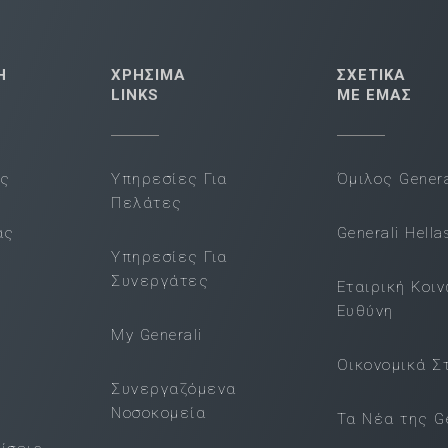
Η
ΧΡΗΣΙΜΑ
ΣΧΕΤΙΚΑ
LINKS
ΜΕ ΕΜΑΣ
ας
Υπηρεσίες Για
Όμιλος Genera
Πελάτες
ας
Generali Hella
Υπηρεσίες Για
Συνεργάτες
Εταιρική Κοι
Ευθύνη
My Generali
Οικονομικά Σ
Συνεργαζόμενα
Νοσοκομεία
Τα Νέα της Ge