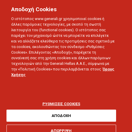
Αποδοχή Cookies
Ο ιστότοπος www.generali.gr χρησιμοποιεί cookies ή
άλλες παρόμοιες τεχνολογίες, με σκοπό τη σωστή
λειτουργία του (functional cookies). Ο ιστότοπος σας
BLOG
ΟΜΙΛΟΣ GENERALI
παρέχει τον μηχανισμό ώστε να μπορείτε να επιλέγετε
ΣΤΟΝ DOW JONES SUSTAINABILITY WORLD INDEX Ο ΟΜΙΛΟΣ
και να αλλάζετε ελεύθερα τις προτιμήσεις σας σχετικά με
GENERALI
τα cookies, ακολουθώντας τον σύνδεσμο «Ρυθμίσεις
Cookies». Επιλέγοντας «Αποδοχή», παρέχετε τη
συναίνεσή σας στη χρήση cookies και άλλων παρόμοιων
τεχνολογιών από την Generali Hellas A.A.E., σύμφωνα με
17.09.2019 - 5 λεπτά ανάγνωσης
την «Πολιτική Cookies» που περιλαμβάνεται στους
Όρους
Χρήσης
Στον Dow Jones
Sustainability World
ΡΥΘΜΙΣΕΙΣ COOKIES
Index ο όμιλος Generali
ΑΠΟΔΟΧΗ
ΑΠΟΡΡΙΨΗ