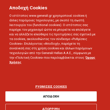
Αποδοχή Cookies
Ο ιστότοπος www.generali.gr χρησιμοποιεί cookies ή
άλλες παρόμοιες τεχνολογίες, με σκοπό τη σωστή
λειτουργία του (functional cookies). Ο ιστότοπος σας
παρέχει τον μηχανισμό ώστε να μπορείτε να επιλέγετε
και να αλλάζετε ελεύθερα τις προτιμήσεις σας σχετικά με
τα cookies, ακολουθώντας τον σύνδεσμο «Ρυθμίσεις
Cookies». Επιλέγοντας «Αποδοχή», παρέχετε τη
συναίνεσή σας στη χρήση cookies και άλλων παρόμοιων
τεχνολογιών από την Generali Hellas A.A.E., σύμφωνα με
ΟΜΙΛΟΣ GENERALI
την «Πολιτική Cookies» που περιλαμβάνεται στους
Όρους
Οικονομικά
Χρήσης
Αποτελέσματα Α’
Τριμήνου Ομίλου
ΡΥΘΜΙΣΕΙΣ COOKIES
Generali
ΑΠΟΔΟΧΗ
ΑΠΟΡΡΙΨΗ