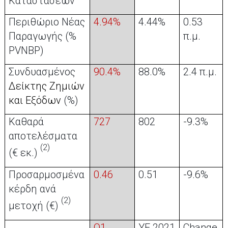
Καταστάσεων
Περιθώριο Νέας
4.94%
4.44%
0.53
Παραγωγής (%
π.μ.
PVNBP)
Συνδυασμένος
90.4%
88.0%
2.4 π.μ.
Δείκτης Ζημιών
και Εξόδων
(%)
Καθαρά
727
802
-9.3%
αποτελέσματα
(2)
(€ εκ.)
Προσαρμοσμένα
0.46
0.51
-9.6%
κέρδη ανά
(2)
μετοχή (€)
Q
1
YE
2021
Change