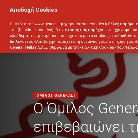
ΙΔΙΩΤΗΣ
ΕΠΙΧΕΙΡΗΣΗ
Αποδοχή Cookies
ΥΓΕΙΑ
ΑΥΤΟΚΙΝΗΤΟ
ΣΠΙΤΙ
ΑΠΟΤΑΜ
Ο ιστότοπος www.generali.gr χρησιμοποιεί cookies ή άλλες παρόμοι
του (functional cookies). Ο ιστότοπος σας παρέχει τον μηχανισμό ώσ
ελεύθερα τις προτιμήσεις σας σχετικά με τα cookies, ακολουθώντας
Επιλέγοντας «Αποδοχή», παρέχετε τη συναίνεσή σας στη χρήση cook
Generali Hellas A.A.E., σύμφωνα με την «Πολιτική Cookies» που περι
ΟΜΙΛΟΣ GENERALI
Ο Όμιλος Genera
επιβεβαιώνει τ