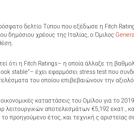
όσφατο δελτίο Τύπου που εξέδωσε η Fitch Ratin
υ δημόσιου χρέους της Ιταλίας, ο Όμιλος
Genera
θέση.
τεί ότι η Fitch Ratings– η οποία άλλαξε τη βαθμο
utlook stable”– έχει εφαρμόσει stress test που συ
οτελέσματα του οποίου επιβεβαιώνουν την αξιολ
ι οικονομικές καταστάσεις του Ομίλου για το 201
όρ λειτουργικών αποτελεσμάτων €5,192 εκατ., κα
το προηγούμενο έτος, και τεχνική ς αριστείας σ