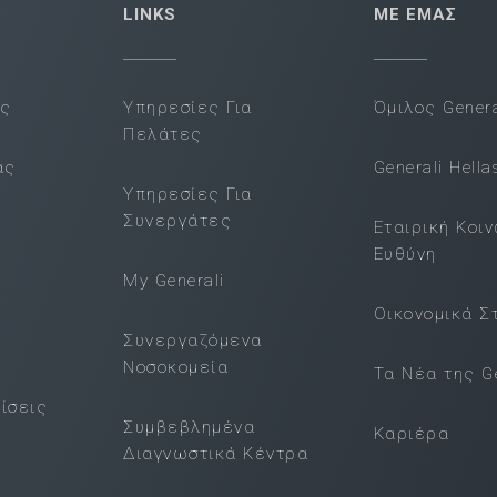
LINKS
ΜΕ ΕΜΑΣ
ας
Υπηρεσίες Για
Όμιλος Genera
Πελάτες
ας
Generali Hella
Υπηρεσίες Για
Συνεργάτες
Εταιρική Κοι
Ευθύνη
My Generali
Οικονομικά Σ
Συνεργαζόμενα
Νοσοκομεία
Τα Νέα της Ge
ίσεις
Συμβεβλημένα
Καριέρα
Διαγνωστικά Κέντρα