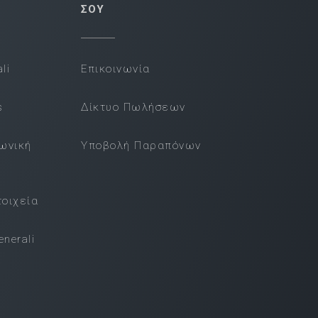
ΣΟΥ
li
Επικοινωνία
s
Δίκτυο Πωλήσεων
νωνική
Υποβολή Παραπόνων
τοιχεία
nerali