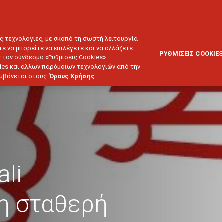
ΕΞΥΠΗΡΕΤΗΣΗ
ΔΙΚΤΥΟ
BLOG
ΠΕΛΑΤΩΝ
ΣΥΝΕΡΓΑΤΩΝ
ΙΕΥΣΗ & ΕΠΕΝΔΥΣΕΙΣ
ΤΑΞΙΔΙ
ΣΚΑΦΟΣ
ΑΣΤΙΚΗ ΕΥΘΥΝΗ
ες τεχνολογίες, με σκοπό τη σωστή λειτουργία
τε να μπορείτε να επιλέγετε και να αλλάζετε
ΡΥΘΜΙΣΕΙΣ COOKIE
 τον σύνδεσμο «Ρυθμίσεις Cookies».
ies και άλλων παρόμοιων τεχνολογιών από την
λαμβάνεται στους
Όρους Χρήσης
li
η σταθερή