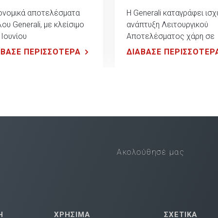
ονομικά αποτελέσματα
Η Generali καταγράφει ισχ
λου Generali, με κλείσιμο
ανάπτυξη Λειτουργικού
 Ιουνίου
Αποτελέσματος χάρη σε
όλους τους επιχειρηματι
ΑΒΑΣΕ ΠΕΡΙΣΣΟΤΕΡΑ
ΔΙΑΒΑΣΕ ΠΕΡΙΣΣΟΤΕΡ
τομείς, επιβεβαιώνοντας 
σταθερή κεφαλαιακή της
θέση
Ακολούθησέ μας
Η
ΧΡΗΣΙΜΑ
ΣΧΕΤΙΚΑ