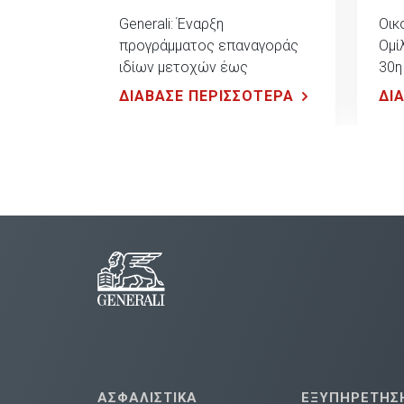
Generali: Έναρξη
Οικ
προγράμματος επαναγοράς
Ομί
ιδίων μετοχών έως
30η
συνολικού ποσού 500 εκ.
ΔΙΑΒΑΣΕ ΠΕΡΙΣΣΟΤΕΡΑ
ΔΙ
ευρώ
ΑΣΦΑΛΙΣΤΙΚΑ
ΕΞΥΠΗΡΕΤΗΣ