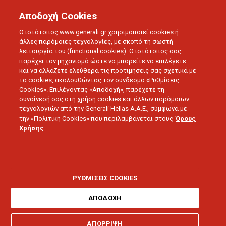
Αποδοχή Cookies
Ο ιστότοπος www.generali.gr χρησιμοποιεί cookies ή
άλλες παρόμοιες τεχνολογίες, με σκοπό τη σωστή
λειτουργία του (functional cookies). Ο ιστότοπος σας
παρέχει τον μηχανισμό ώστε να μπορείτε να επιλέγετε
και να αλλάζετε ελεύθερα τις προτιμήσεις σας σχετικά με
τα cookies, ακολουθώντας τον σύνδεσμο «Ρυθμίσεις
Cookies». Επιλέγοντας «Αποδοχή», παρέχετε τη
συναίνεσή σας στη χρήση cookies και άλλων παρόμοιων
τεχνολογιών από την Generali Hellas A.A.E., σύμφωνα με
την «Πολιτική Cookies» που περιλαμβάνεται στους
Όρους
ΟΜΙΛΟΣ GENERALI
Χρήσης
Η Generali δημιουργεί
Έκτακτο Διεθνές Ταμείο
ΡΥΘΜΙΣΕΙΣ COOKIES
για τον Covid-19
ΑΠΟΔΟΧΗ
ΑΠΟΡΡΙΨΗ