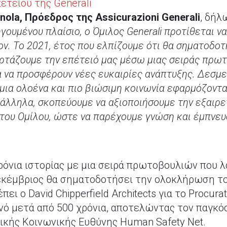
ετείου της Generali
Genola, Πρόεδρος της Assicurazioni Generali
, δήλ
γουμένου πλαίσιο, ο Όμιλος Generali προτίθεται να
ον. Το 2021, έτος που ελπίζουμε ότι θα σηματοδοτ
ορτάζουμε την επέτειό μας μέσω μιας σειράς πρω
ια να προσφέρουν νέες ευκαιρίες ανάπτυξης. Δεσ
μια ολοένα και πιο βιώσιμη κοινωνία εφαρμόζοντ
άλληλα, σκοπεύουμε να αξιοποιήσουμε την εξαιρε
 του Ομίλου, ώστε να παρέχουμε γνώση και έμπνευ
χρόνια ιστορίας με μια σειρά πρωτοβουλιών που 
 Δεκέμβριος θα σηματοδοτήσει την ολοκλήρωση 
ει ο David Chipperfield Architects για το Procura
οινό μετά από 500 χρόνια, αποτελώντας τον παγκ
ικής Κοινωνικής Ευθύνης Human Safety Net.