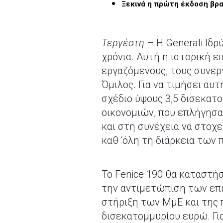
Ξεκινά η πρώτη έκδοση βρα
Τεργέστη
– Η Generali Ιδ
χρόνια. Αυτή η ιστορική ε
εργαζόμενους, τους συνεργ
Όμιλος. Για να τιμήσει αυ
σχέδιο ύψους 3,5 δισεκα
οικονομιών, που επλήγησαν
και στη συνέχεια να στοχε
καθ ‘όλη τη διάρκεια των
Το Fenice 190 θα καταστή
την αντιμετώπιση των επι
στήριξη των ΜμΕ και της 
δισεκατομμυρίου ευρώ. Για