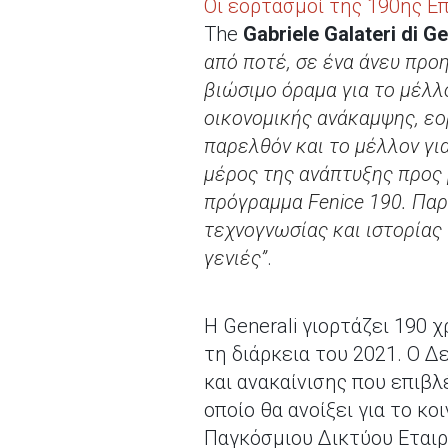
Οι εορτασμοί της 190ης Επ
The
Gabriele Galateri di 
από ποτέ, σε ένα άνευ προη
βιώσιμο όραμα για το μέλλ
οικονομικής ανάκαμψης, ε
παρελθόν και το μέλλον γ
μέρος της ανάπτυξης προς 
πρόγραμμα Fenice 190. Παρ
τεχνογνωσίας και ιστορίας
γενιές”
.
Η Generali γιορτάζει 190 
τη διάρκεια του 2021. Ο
και ανακαίνισης που επιβλέπ
οποίο θα ανοίξει για το κ
Παγκόσμιου Δικτύου Εταιρ