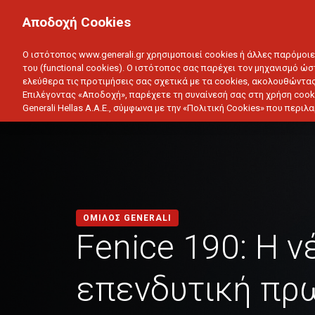
ΙΔΙΩΤΗΣ
ΕΠΙΧΕΙΡΗΣΗ
Αποδοχή Cookies
ΥΓΕΙΑ
ΑΥΤΟΚΙΝΗΤΟ
ΣΠΙΤΙ
ΑΠΟΤΑΜ
Ο ιστότοπος www.generali.gr χρησιμοποιεί cookies ή άλλες παρόμοι
του (functional cookies). Ο ιστότοπος σας παρέχει τον μηχανισμό ώσ
ελεύθερα τις προτιμήσεις σας σχετικά με τα cookies, ακολουθώντας
Επιλέγοντας «Αποδοχή», παρέχετε τη συναίνεσή σας στη χρήση cook
Generali Hellas A.A.E., σύμφωνα με την «Πολιτική Cookies» που περι
ΟΜΙΛΟΣ GENERALI
Fenice 190: Η ν
επενδυτική πρ