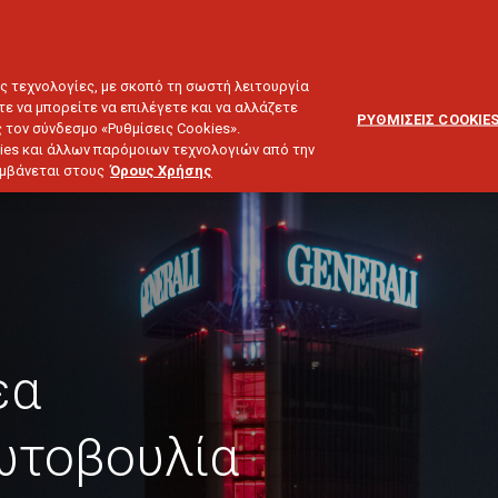
ΕΞΥΠΗΡΕΤΗΣΗ
ΔΙΚΤΥΟ
BLOG
ΠΕΛΑΤΩΝ
ΣΥΝΕΡΓΑΤΩΝ
ΙΕΥΣΗ & ΕΠΕΝΔΥΣΕΙΣ
ΤΑΞΙΔΙ
ΣΚΑΦΟΣ
ΑΣΤΙΚΗ ΕΥΘΥΝΗ
ες τεχνολογίες, με σκοπό τη σωστή λειτουργία
τε να μπορείτε να επιλέγετε και να αλλάζετε
ΡΥΘΜΙΣΕΙΣ COOKIE
 τον σύνδεσμο «Ρυθμίσεις Cookies».
ies και άλλων παρόμοιων τεχνολογιών από την
λαμβάνεται στους
Όρους Χρήσης
έα
ωτοβουλία