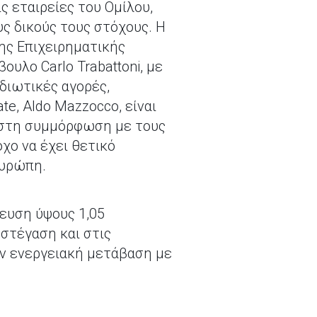
ς εταιρείες του Ομίλου,
 δικούς τους στόχους. Η
ης Επιχειρηματικής
υλο Carlo Trabattoni, με
διωτικές αγορές,
te, Aldo Mazzocco, είναι
ι στη συμμόρφωση με τους
χο να έχει θετικό
Ευρώπη.
μευση ύψους 1,05
στέγαση και στις
ην ενεργειακή μετάβαση με