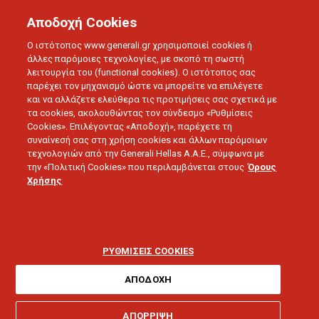
Αποδοχή Cookies
Ο ιστότοπος www.generali.gr χρησιμοποιεί cookies ή
άλλες παρόμοιες τεχνολογίες, με σκοπό τη σωστή
λειτουργία του (functional cookies). Ο ιστότοπος σας
παρέχει τον μηχανισμό ώστε να μπορείτε να επιλέγετε
και να αλλάζετε ελεύθερα τις προτιμήσεις σας σχετικά με
τα cookies, ακολουθώντας τον σύνδεσμο «Ρυθμίσεις
Cookies». Επιλέγοντας «Αποδοχή», παρέχετε τη
συναίνεσή σας στη χρήση cookies και άλλων παρόμοιων
τεχνολογιών από την Generali Hellas A.A.E., σύμφωνα με
την «Πολιτική Cookies» που περιλαμβάνεται στους
Όρους
ΟΜΙΛΟΣ GENERALI
Χρήσης
Επιβεβαίωση του
στρατηγικού πλάνου
ΡΥΘΜΙΣΕΙΣ COOKIES
Generali 2021
ΑΠΟΔΟΧΗ
ΑΠΟΡΡΙΨΗ