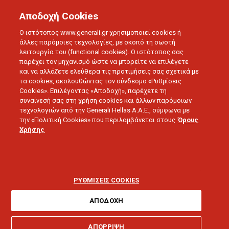
Αποδοχή Cookies
Ο ιστότοπος www.generali.gr χρησιμοποιεί cookies ή
άλλες παρόμοιες τεχνολογίες, με σκοπό τη σωστή
λειτουργία του (functional cookies). Ο ιστότοπος σας
παρέχει τον μηχανισμό ώστε να μπορείτε να επιλέγετε
και να αλλάζετε ελεύθερα τις προτιμήσεις σας σχετικά με
τα cookies, ακολουθώντας τον σύνδεσμο «Ρυθμίσεις
Cookies». Επιλέγοντας «Αποδοχή», παρέχετε τη
συναίνεσή σας στη χρήση cookies και άλλων παρόμοιων
τεχνολογιών από την Generali Hellas A.A.E., σύμφωνα με
ΟΜΙΛΟΣ GENERALI
την «Πολιτική Cookies» που περιλαμβάνεται στους
Όρους
Βιώσιμη ανάπτυξη: Η
Χρήσης
στρατηγική
προτεραιότητα της
ΡΥΘΜΙΣΕΙΣ COOKIES
Generali
ΑΠΟΔΟΧΗ
ΑΠΟΡΡΙΨΗ