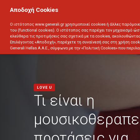
ΙΔΙΩΤΗΣ
ΕΠΙΧΕΙΡΗΣΗ
Αποδοχή Cookies
ΥΓΕΙΑ
ΑΥΤΟΚΙΝΗΤΟ
ΣΠΙΤΙ
ΑΠΟΤΑΜ
Ο ιστότοπος www.generali.gr χρησιμοποιεί cookies ή άλλες παρόμοι
του (functional cookies). Ο ιστότοπος σας παρέχει τον μηχανισμό ώσ
ελεύθερα τις προτιμήσεις σας σχετικά με τα cookies, ακολουθώντας
Επιλέγοντας «Αποδοχή», παρέχετε τη συναίνεσή σας στη χρήση cook
Generali Hellas A.A.E., σύμφωνα με την «Πολιτική Cookies» που περι
LOVE U
Τι είναι η
μουσικοθεραπεί
προτάσεις για