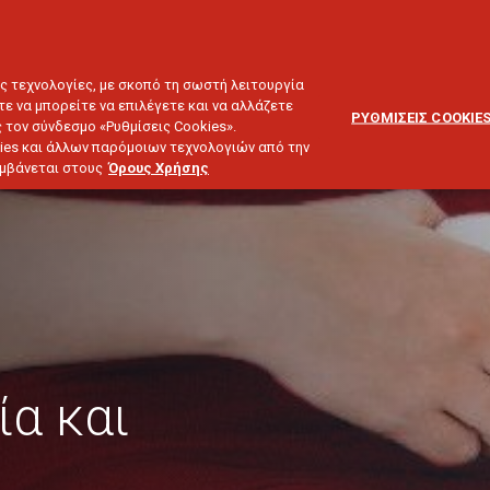
ΕΞΥΠΗΡΕΤΗΣΗ
ΔΙΚΤΥΟ
BLOG
ΠΕΛΑΤΩΝ
ΣΥΝΕΡΓΑΤΩΝ
ΙΕΥΣΗ & ΕΠΕΝΔΥΣΕΙΣ
ΤΑΞΙΔΙ
ΣΚΑΦΟΣ
ΑΣΤΙΚΗ ΕΥΘΥΝΗ
ες τεχνολογίες, με σκοπό τη σωστή λειτουργία
τε να μπορείτε να επιλέγετε και να αλλάζετε
ΡΥΘΜΙΣΕΙΣ COOKIE
 τον σύνδεσμο «Ρυθμίσεις Cookies».
ies και άλλων παρόμοιων τεχνολογιών από την
λαμβάνεται στους
Όρους Χρήσης
α και