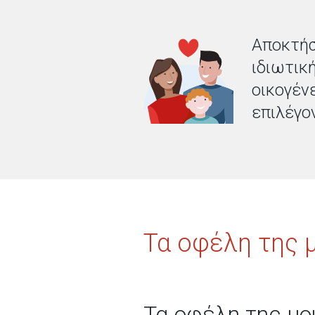
Αποκτήσ
ιδιωτικ
οικογέν
επιλέγον
Τα οφέλη της 
Τα οφέλη της μο