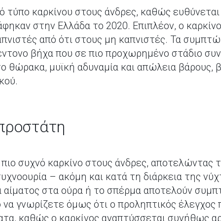
νό τύπο καρκίνου στους άνδρες, καθώς ευθύνεται
φηκαν στην Ελλάδα το 2020. Επιπλέον, ο καρκίνο
απνιστές από ότι στους μη καπνιστές. Τα συμπτώ
έντονο βήχα που σε πιο προχωρημένο στάδιο συ
το θώρακα, μυϊκή αδυναμία και απώλεια βάρους, 
ικού.
 προστάτη
ο πιο συχνό καρκίνο στους άνδρες, αποτελώντας 
υχνοουρία – ακόμη και κατά τη διάρκεια της νύχτ
α αίματος στα ούρα ή το σπέρμα αποτελούν συμπ
 να γνωρίζετε όμως ότι ο προληπτικός έλεγχος π
τα, καθώς ο καρκίνος αναπτύσσεται συνήθως αρ