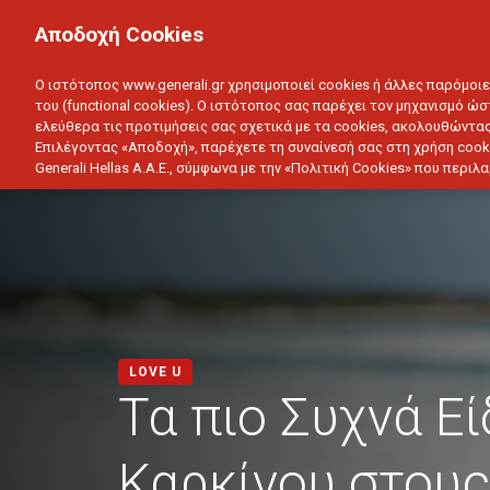
ΙΔΙΩΤΗΣ
ΕΠΙΧΕΙΡΗΣΗ
Αποδοχή Cookies
ΥΓΕΙΑ
ΑΥΤΟΚΙΝΗΤΟ
ΣΠΙΤΙ
ΑΠΟΤΑΜ
Ο ιστότοπος www.generali.gr χρησιμοποιεί cookies ή άλλες παρόμοι
του (functional cookies). Ο ιστότοπος σας παρέχει τον μηχανισμό ώσ
ελεύθερα τις προτιμήσεις σας σχετικά με τα cookies, ακολουθώντας
Επιλέγοντας «Αποδοχή», παρέχετε τη συναίνεσή σας στη χρήση cook
Generali Hellas A.A.E., σύμφωνα με την «Πολιτική Cookies» που περι
LOVE U
Τα πιο Συχνά Εί
Καρκίνου στου