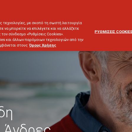
ΕΞΥΠΗΡΕΤΗΣΗ
ΔΙΚΤΥΟ
BLOG
ΠΕΛΑΤΩΝ
ΣΥΝΕΡΓΑΤΩΝ
ΙΕΥΣΗ & ΕΠΕΝΔΥΣΕΙΣ
ΤΑΞΙΔΙ
ΣΚΑΦΟΣ
ΑΣΤΙΚΗ ΕΥΘΥΝΗ
ες τεχνολογίες, με σκοπό τη σωστή λειτουργία
τε να μπορείτε να επιλέγετε και να αλλάζετε
ΡΥΘΜΙΣΕΙΣ COOKIE
 τον σύνδεσμο «Ρυθμίσεις Cookies».
ies και άλλων παρόμοιων τεχνολογιών από την
λαμβάνεται στους
Όρους Χρήσης
δη
ς Άνδρες