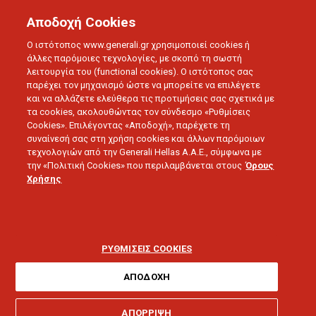
Αποδοχή Cookies
Ο ιστότοπος www.generali.gr χρησιμοποιεί cookies ή
άλλες παρόμοιες τεχνολογίες, με σκοπό τη σωστή
λειτουργία του (functional cookies). Ο ιστότοπος σας
παρέχει τον μηχανισμό ώστε να μπορείτε να επιλέγετε
και να αλλάζετε ελεύθερα τις προτιμήσεις σας σχετικά με
τα cookies, ακολουθώντας τον σύνδεσμο «Ρυθμίσεις
Cookies». Επιλέγοντας «Αποδοχή», παρέχετε τη
συναίνεσή σας στη χρήση cookies και άλλων παρόμοιων
τεχνολογιών από την Generali Hellas A.A.E., σύμφωνα με
την «Πολιτική Cookies» που περιλαμβάνεται στους
Όρους
Χρήσης
LOVE U
Τα 10 καλύτερα φυτά
εσωτερικού χώρου
ΡΥΘΜΙΣΕΙΣ COOKIES
ΑΠΟΔΟΧΗ
ΑΠΟΡΡΙΨΗ