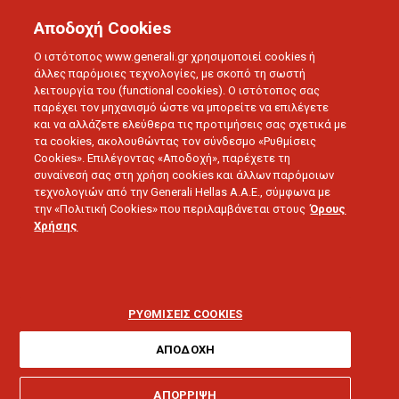
Αποδοχή Cookies
Ο ιστότοπος www.generali.gr χρησιμοποιεί cookies ή
άλλες παρόμοιες τεχνολογίες, με σκοπό τη σωστή
λειτουργία του (functional cookies). Ο ιστότοπος σας
παρέχει τον μηχανισμό ώστε να μπορείτε να επιλέγετε
και να αλλάζετε ελεύθερα τις προτιμήσεις σας σχετικά με
τα cookies, ακολουθώντας τον σύνδεσμο «Ρυθμίσεις
Cookies». Επιλέγοντας «Αποδοχή», παρέχετε τη
συναίνεσή σας στη χρήση cookies και άλλων παρόμοιων
τεχνολογιών από την Generali Hellas A.A.E., σύμφωνα με
την «Πολιτική Cookies» που περιλαμβάνεται στους
Όρους
LOVE U
Χρήσης
Σωματική άσκηση μετά
τα 50: Πώς να μείνετε σε
ΡΥΘΜΙΣΕΙΣ COOKIES
φόρμα
ΑΠΟΔΟΧΗ
ΑΠΟΡΡΙΨΗ