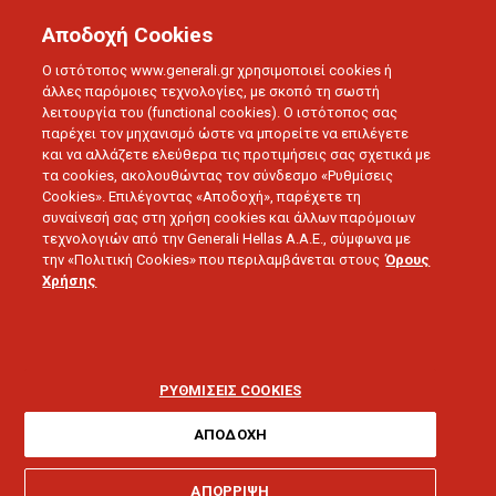
Αποδοχή Cookies
Ο ιστότοπος www.generali.gr χρησιμοποιεί cookies ή
άλλες παρόμοιες τεχνολογίες, με σκοπό τη σωστή
λειτουργία του (functional cookies). Ο ιστότοπος σας
παρέχει τον μηχανισμό ώστε να μπορείτε να επιλέγετε
και να αλλάζετε ελεύθερα τις προτιμήσεις σας σχετικά με
τα cookies, ακολουθώντας τον σύνδεσμο «Ρυθμίσεις
Cookies». Επιλέγοντας «Αποδοχή», παρέχετε τη
συναίνεσή σας στη χρήση cookies και άλλων παρόμοιων
τεχνολογιών από την Generali Hellas A.A.E., σύμφωνα με
την «Πολιτική Cookies» που περιλαμβάνεται στους
Όρους
LOVE U
Χρήσης
Πώς να διατηρήσετε
υγιή & γερά οστά καθώς
ΡΥΘΜΙΣΕΙΣ COOKIES
μεγαλώνετε
ΑΠΟΔΟΧΗ
ΑΠΟΡΡΙΨΗ