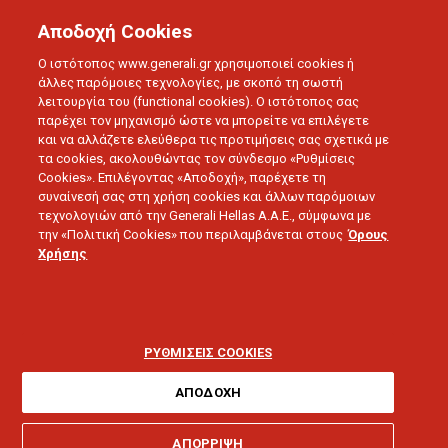
Αποδοχή Cookies
Ο ιστότοπος www.generali.gr χρησιμοποιεί cookies ή
άλλες παρόμοιες τεχνολογίες, με σκοπό τη σωστή
λειτουργία του (functional cookies). Ο ιστότοπος σας
παρέχει τον μηχανισμό ώστε να μπορείτε να επιλέγετε
και να αλλάζετε ελεύθερα τις προτιμήσεις σας σχετικά με
τα cookies, ακολουθώντας τον σύνδεσμο «Ρυθμίσεις
Cookies». Επιλέγοντας «Αποδοχή», παρέχετε τη
συναίνεσή σας στη χρήση cookies και άλλων παρόμοιων
τεχνολογιών από την Generali Hellas A.A.E., σύμφωνα με
την «Πολιτική Cookies» που περιλαμβάνεται στους
Όρους
LOVE U
Χρήσης
Πώς άλλαξε η ζωή μας
μετά την πανδημία
ΡΥΘΜΙΣΕΙΣ COOKIES
Covid-19
ΑΠΟΔΟΧΗ
ΑΠΟΡΡΙΨΗ