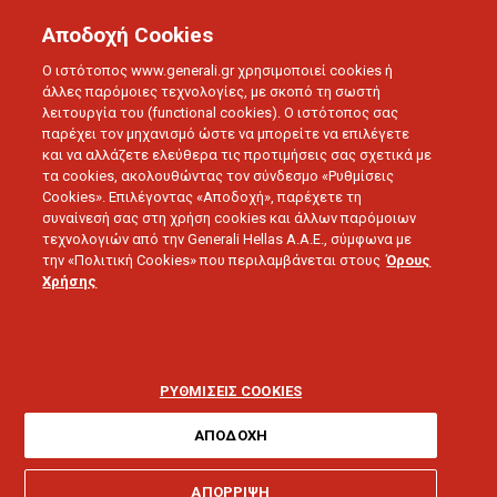
Αποδοχή Cookies
Ο ιστότοπος www.generali.gr χρησιμοποιεί cookies ή
άλλες παρόμοιες τεχνολογίες, με σκοπό τη σωστή
λειτουργία του (functional cookies). Ο ιστότοπος σας
παρέχει τον μηχανισμό ώστε να μπορείτε να επιλέγετε
και να αλλάζετε ελεύθερα τις προτιμήσεις σας σχετικά με
τα cookies, ακολουθώντας τον σύνδεσμο «Ρυθμίσεις
Cookies». Επιλέγοντας «Αποδοχή», παρέχετε τη
συναίνεσή σας στη χρήση cookies και άλλων παρόμοιων
τεχνολογιών από την Generali Hellas A.A.E., σύμφωνα με
την «Πολιτική Cookies» που περιλαμβάνεται στους
Όρους
LOVE U
Χρήσης
Ψυχική υγεία: Βελτιώστε
την μέσω της
ΡΥΘΜΙΣΕΙΣ COOKIES
αυτοσυμπόνιας
ΑΠΟΔΟΧΗ
ΑΠΟΡΡΙΨΗ