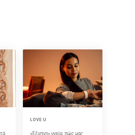
LOVE U
ετά
«Έξυπνη» υγεία: πώς μας