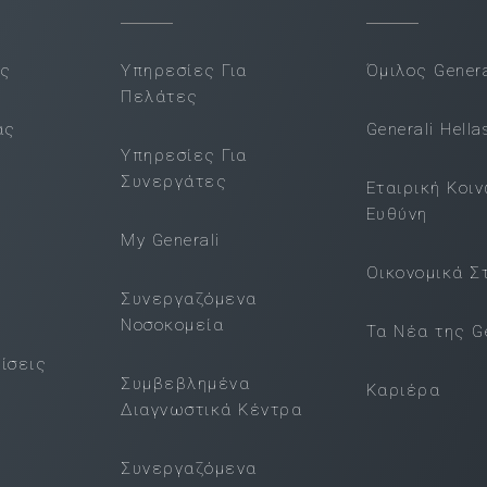
ας
Υπηρεσίες Για
Όμιλος Genera
Πελάτες
ας
Generali Hella
Υπηρεσίες Για
Συνεργάτες
Εταιρική Κοι
Ευθύνη
My Generali
Οικονομικά Σ
Συνεργαζόμενα
Νοσοκομεία
Τα Νέα της Ge
ίσεις
Συμβεβλημένα
Καριέρα
Διαγνωστικά Κέντρα
Συνεργαζόμενα