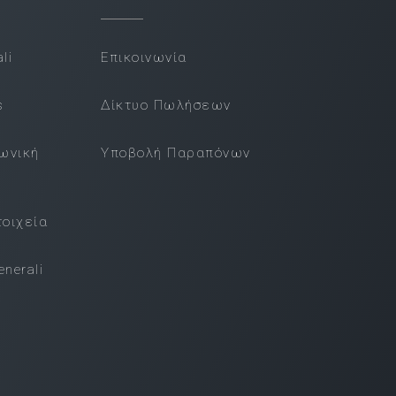
li
Επικοινωνία
s
Δίκτυο Πωλήσεων
νωνική
Υποβολή Παραπόνων
τοιχεία
nerali