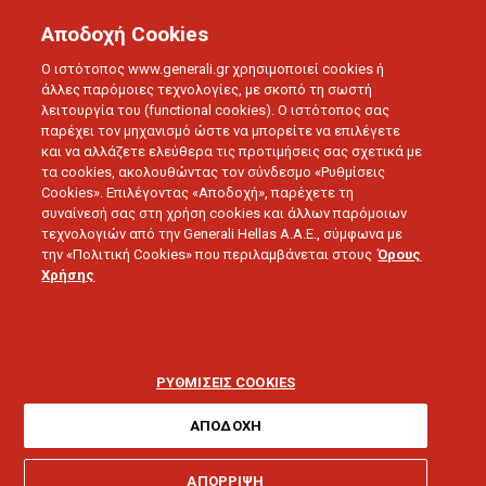
Αποδοχή Cookies
Ο ιστότοπος www.generali.gr χρησιμοποιεί cookies ή
άλλες παρόμοιες τεχνολογίες, με σκοπό τη σωστή
λειτουργία του (functional cookies). Ο ιστότοπος σας
παρέχει τον μηχανισμό ώστε να μπορείτε να επιλέγετε
και να αλλάζετε ελεύθερα τις προτιμήσεις σας σχετικά με
τα cookies, ακολουθώντας τον σύνδεσμο «Ρυθμίσεις
Cookies». Επιλέγοντας «Αποδοχή», παρέχετε τη
συναίνεσή σας στη χρήση cookies και άλλων παρόμοιων
τεχνολογιών από την Generali Hellas A.A.E., σύμφωνα με
την «Πολιτική Cookies» που περιλαμβάνεται στους
Όρους
LOVE U
Χρήσης
Οστεοαρθρίτιδα ισχίου:
Συμπτώματα και τρόποι
ΡΥΘΜΙΣΕΙΣ COOKIES
αντιμετώπισης
ΑΠΟΔΟΧΗ
ΑΠΟΡΡΙΨΗ