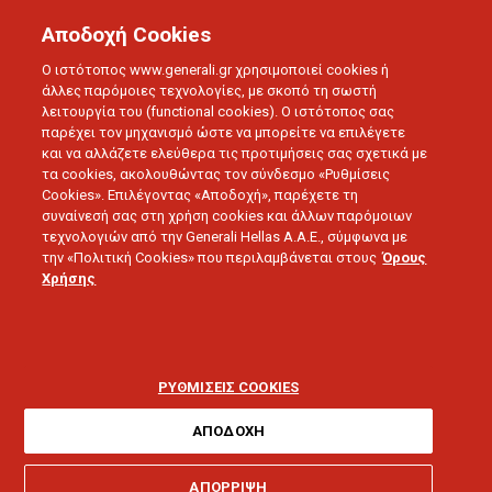
Αποδοχή Cookies
Ο ιστότοπος www.generali.gr χρησιμοποιεί cookies ή
άλλες παρόμοιες τεχνολογίες, με σκοπό τη σωστή
λειτουργία του (functional cookies). Ο ιστότοπος σας
παρέχει τον μηχανισμό ώστε να μπορείτε να επιλέγετε
και να αλλάζετε ελεύθερα τις προτιμήσεις σας σχετικά με
τα cookies, ακολουθώντας τον σύνδεσμο «Ρυθμίσεις
Cookies». Επιλέγοντας «Αποδοχή», παρέχετε τη
συναίνεσή σας στη χρήση cookies και άλλων παρόμοιων
τεχνολογιών από την Generali Hellas A.A.E., σύμφωνα με
την «Πολιτική Cookies» που περιλαμβάνεται στους
Όρους
LOVE U
Χρήσης
Οι 7 τεχνολογίες υγείας
που θα αλλάξουν τη ζωή
ΡΥΘΜΙΣΕΙΣ COOKIES
σας
ΑΠΟΔΟΧΗ
ΑΠΟΡΡΙΨΗ