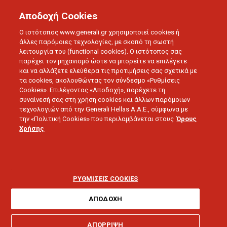
Αποδοχή Cookies
Ο ιστότοπος www.generali.gr χρησιμοποιεί cookies ή
άλλες παρόμοιες τεχνολογίες, με σκοπό τη σωστή
λειτουργία του (functional cookies). Ο ιστότοπος σας
παρέχει τον μηχανισμό ώστε να μπορείτε να επιλέγετε
και να αλλάζετε ελεύθερα τις προτιμήσεις σας σχετικά με
τα cookies, ακολουθώντας τον σύνδεσμο «Ρυθμίσεις
Cookies». Επιλέγοντας «Αποδοχή», παρέχετε τη
συναίνεσή σας στη χρήση cookies και άλλων παρόμοιων
τεχνολογιών από την Generali Hellas A.A.E., σύμφωνα με
LOVE U
την «Πολιτική Cookies» που περιλαμβάνεται στους
Όρους
Καθημερινές υγιεινές
Χρήσης
συνήθειες για την
προστασία του
ΡΥΘΜΙΣΕΙΣ COOKIES
εγκεφάλου
ΑΠΟΔΟΧΗ
ΑΠΟΡΡΙΨΗ