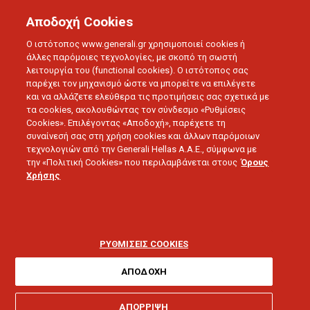
Αποδοχή Cookies
Ο ιστότοπος www.generali.gr χρησιμοποιεί cookies ή
άλλες παρόμοιες τεχνολογίες, με σκοπό τη σωστή
λειτουργία του (functional cookies). Ο ιστότοπος σας
παρέχει τον μηχανισμό ώστε να μπορείτε να επιλέγετε
και να αλλάζετε ελεύθερα τις προτιμήσεις σας σχετικά με
τα cookies, ακολουθώντας τον σύνδεσμο «Ρυθμίσεις
Cookies». Επιλέγοντας «Αποδοχή», παρέχετε τη
συναίνεσή σας στη χρήση cookies και άλλων παρόμοιων
τεχνολογιών από την Generali Hellas A.A.E., σύμφωνα με
την «Πολιτική Cookies» που περιλαμβάνεται στους
Όρους
Χρήσης
LOVE U
Η σωστή διατροφή για
εμάς και το πλανήτη
ΡΥΘΜΙΣΕΙΣ COOKIES
ΑΠΟΔΟΧΗ
ΑΠΟΡΡΙΨΗ