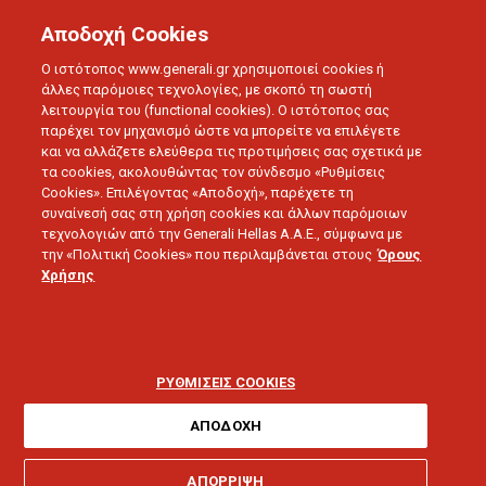
Αποδοχή Cookies
Ο ιστότοπος www.generali.gr χρησιμοποιεί cookies ή
άλλες παρόμοιες τεχνολογίες, με σκοπό τη σωστή
λειτουργία του (functional cookies). Ο ιστότοπος σας
παρέχει τον μηχανισμό ώστε να μπορείτε να επιλέγετε
και να αλλάζετε ελεύθερα τις προτιμήσεις σας σχετικά με
τα cookies, ακολουθώντας τον σύνδεσμο «Ρυθμίσεις
Cookies». Επιλέγοντας «Αποδοχή», παρέχετε τη
συναίνεσή σας στη χρήση cookies και άλλων παρόμοιων
τεχνολογιών από την Generali Hellas A.A.E., σύμφωνα με
την «Πολιτική Cookies» που περιλαμβάνεται στους
Όρους
LOVE U
Χρήσης
Άσκηση & διατροφή στις
διακοπές: Πώς να
ΡΥΘΜΙΣΕΙΣ COOKIES
παραμείνετε σε φόρμα
ΑΠΟΔΟΧΗ
ΑΠΟΡΡΙΨΗ