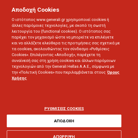
Αποδοχή Cookies
Ο ιστότοπος www.generali.gr χρησιμοποιεί cookies ή
άλλες παρόμοιες τεχνολογίες, με σκοπό τη σωστή
λειτουργία του (functional cookies). Ο ιστότοπος σας
παρέχει τον μηχανισμό ώστε να μπορείτε να επιλέγετε
και να αλλάζετε ελεύθερα τις προτιμήσεις σας σχετικά με
τα cookies, ακολουθώντας τον σύνδεσμο «Ρυθμίσεις
Cookies». Επιλέγοντας «Αποδοχή», παρέχετε τη
συναίνεσή σας στη χρήση cookies και άλλων παρόμοιων
τεχνολογιών από την Generali Hellas A.A.E., σύμφωνα με
την «Πολιτική Cookies» που περιλαμβάνεται στους
Όρους
LOVE U
Χρήσης
10 τρόποι να βοηθήσετε
ένα άρρωστο αγαπημένο
ΡΥΘΜΙΣΕΙΣ COOKIES
σας πρόσωπο
ΑΠΟΔΟΧΗ
ΑΠΟΡΡΙΨΗ