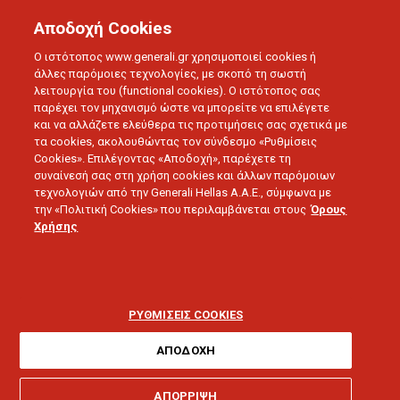
Αποδοχή Cookies
Ο ιστότοπος www.generali.gr χρησιμοποιεί cookies ή
άλλες παρόμοιες τεχνολογίες, με σκοπό τη σωστή
λειτουργία του (functional cookies). Ο ιστότοπος σας
παρέχει τον μηχανισμό ώστε να μπορείτε να επιλέγετε
και να αλλάζετε ελεύθερα τις προτιμήσεις σας σχετικά με
τα cookies, ακολουθώντας τον σύνδεσμο «Ρυθμίσεις
Cookies». Επιλέγοντας «Αποδοχή», παρέχετε τη
συναίνεσή σας στη χρήση cookies και άλλων παρόμοιων
τεχνολογιών από την Generali Hellas A.A.E., σύμφωνα με
την «Πολιτική Cookies» που περιλαμβάνεται στους
Όρους
LIFE IN MOTION
Χρήσης
Συμβουλές για άνετη
οδήγηση σε μεγάλες
ΡΥΘΜΙΣΕΙΣ COOKIES
αποστάσεις
ΑΠΟΔΟΧΗ
ΑΠΟΡΡΙΨΗ