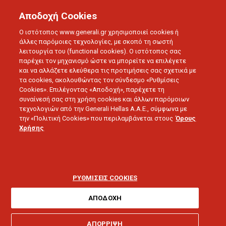
Αποδοχή Cookies
Ο ιστότοπος www.generali.gr χρησιμοποιεί cookies ή
άλλες παρόμοιες τεχνολογίες, με σκοπό τη σωστή
λειτουργία του (functional cookies). Ο ιστότοπος σας
παρέχει τον μηχανισμό ώστε να μπορείτε να επιλέγετε
και να αλλάζετε ελεύθερα τις προτιμήσεις σας σχετικά με
τα cookies, ακολουθώντας τον σύνδεσμο «Ρυθμίσεις
Cookies». Επιλέγοντας «Αποδοχή», παρέχετε τη
συναίνεσή σας στη χρήση cookies και άλλων παρόμοιων
τεχνολογιών από την Generali Hellas A.A.E., σύμφωνα με
την «Πολιτική Cookies» που περιλαμβάνεται στους
Όρους
LIFE IN MOTION
Χρήσης
Ηλεκτρικά και υβριδικά
αυτοκίνητα: Όσα πρέπει
ΡΥΘΜΙΣΕΙΣ COOKIES
να γνωρίζετε
ΑΠΟΔΟΧΗ
ΑΠΟΡΡΙΨΗ