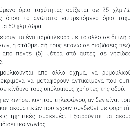
όμενο όριο ταχύτητας ορίζεται σε 25 χλμ./
ύς όπου το ανώτατο επιτρεπόμενο όριο ταχ
τα 50 χλμ./ώρα.
εύουν το ένα παράπλευρα με το άλλο σε διπλή 
λων, η στάθμευσή τους επάνω σε διαβάσεις πεζ
 από πέντε (5) μέτρα από αυτές, σε νησίδε
ς.
υμουλκούνται από άλλο όχημα, να ρυμουλκ
γκεκριμένα να μεταφέρουν αντικείμενα που εμ
σε κίνδυνο τους υπόλοιπους χρήστες της οδού.
 εν κινήσει κινητού τηλεφώνου, αν δεν είναι το
, και ακουστικών που έχουν συνδεθεί με φορητ
είς ηχητικές συσκευές. Εξαιρούνται τα ακου
διοεπικοινωνίας.