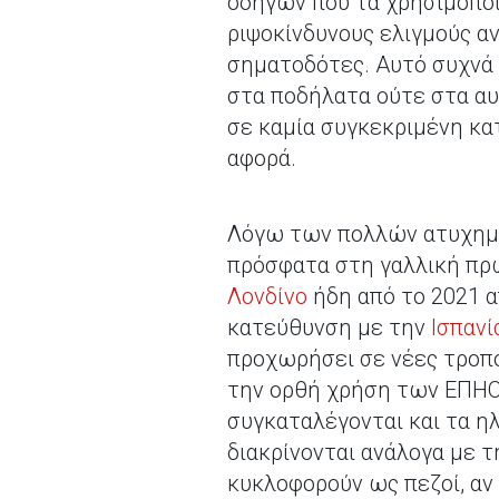
οδηγών που τα χρησιμοποι
ριψοκίνδυνους ελιγμούς α
σηματοδότες. Αυτό συχνά 
στα ποδήλατα ούτε στα αυτ
σε καμία συγκεκριμένη κατ
αφορά.
Λόγω των πολλών ατυχημά
πρόσφατα στη γαλλική πρ
Λονδίνο
ήδη από το 2021 α
κατεύθυνση με την
Ισπανί
προχωρήσει σε νέες τροπο
την ορθή χρήση των ΕΠΗΟ
συγκαταλέγονται και τα ηλ
διακρίνονται ανάλογα με 
κυκλοφορούν ως πεζοί, αν 