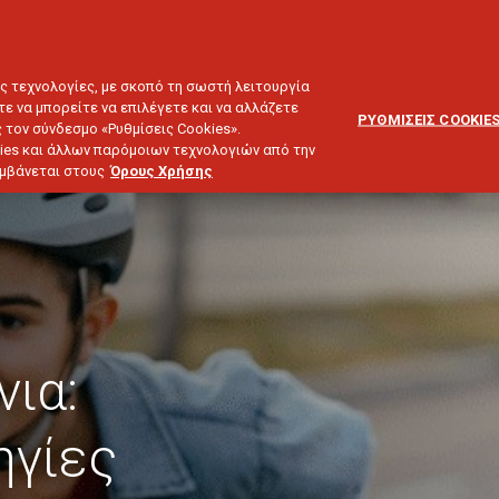
ΕΞΥΠΗΡΕΤΗΣΗ
ΔΙΚΤΥΟ
BLOG
ΠΕΛΑΤΩΝ
ΣΥΝΕΡΓΑΤΩΝ
ΙΕΥΣΗ & ΕΠΕΝΔΥΣΕΙΣ
ΤΑΞΙΔΙ
ΣΚΑΦΟΣ
ΑΣΤΙΚΗ ΕΥΘΥΝΗ
ες τεχνολογίες, με σκοπό τη σωστή λειτουργία
τε να μπορείτε να επιλέγετε και να αλλάζετε
ΡΥΘΜΙΣΕΙΣ COOKIE
 τον σύνδεσμο «Ρυθμίσεις Cookies».
ies και άλλων παρόμοιων τεχνολογιών από την
λαμβάνεται στους
Όρους Χρήσης
νια:
ηγίες