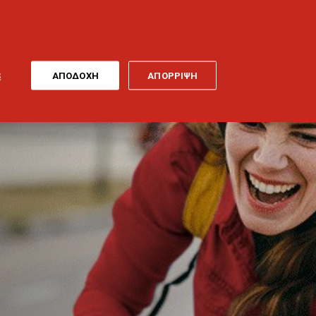
ONLINE
MY
EL
ΠΛΗΡΩΜΗ
GENERALI
ΕΡΓΑ ΤΕΧΝΗΣ
ΠΟΔΗΛΑΤΟ
S
ΑΠΟΔΟΧΗ
ΑΠΟΡΡΙΨΗ