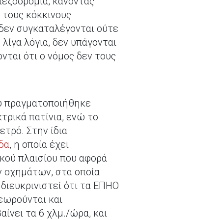
πεζοδρόμια, κάνοντας
 τους κόκκινους
 δεν συγκαταλέγονται ούτε
 λίγα λόγια, δεν υπάγονται
νται ότι ο νόμος δεν τους
υ πραγματοποιήθηκε
τρικά πατίνια, ενώ το
τρό. Στην ίδια
δα
, η οποία έχει
κού πλαισίου που αφορά
 οχημάτων, στα οποία
 διευκρινιστεί ότι τα ΕΠΗΟ
εωρούνται και
ίνει τα 6 χλμ./ώρα, και