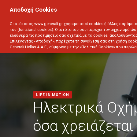
ΙΔΙΩΤΗΣ
ΕΠΙΧΕΙΡΗΣΗ
Αποδοχή Cookies
ΥΓΕΙΑ
ΑΥΤΟΚΙΝΗΤΟ
ΣΠΙΤΙ
ΑΠΟΤΑΜ
Ο ιστότοπος www.generali.gr χρησιμοποιεί cookies ή άλλες παρόμοι
του (functional cookies). Ο ιστότοπος σας παρέχει τον μηχανισμό ώσ
ελεύθερα τις προτιμήσεις σας σχετικά με τα cookies, ακολουθώντας
Επιλέγοντας «Αποδοχή», παρέχετε τη συναίνεσή σας στη χρήση cook
Generali Hellas A.A.E., σύμφωνα με την «Πολιτική Cookies» που περι
LIFE IN MOTION
Ηλεκτρικά Οχή
όσα χρειάζεται