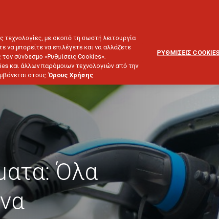
ΕΞΥΠΗΡΕΤΗΣΗ
ΔΙΚΤΥΟ
BLOG
ΠΕΛΑΤΩΝ
ΣΥΝΕΡΓΑΤΩΝ
ΙΕΥΣΗ & ΕΠΕΝΔΥΣΕΙΣ
ΤΑΞΙΔΙ
ΣΚΑΦΟΣ
ΑΣΤΙΚΗ ΕΥΘΥΝΗ
ες τεχνολογίες, με σκοπό τη σωστή λειτουργία
τε να μπορείτε να επιλέγετε και να αλλάζετε
ΡΥΘΜΙΣΕΙΣ COOKIE
 τον σύνδεσμο «Ρυθμίσεις Cookies».
ies και άλλων παρόμοιων τεχνολογιών από την
λαμβάνεται στους
Όρους Χρήσης
ματα: Όλα
 να