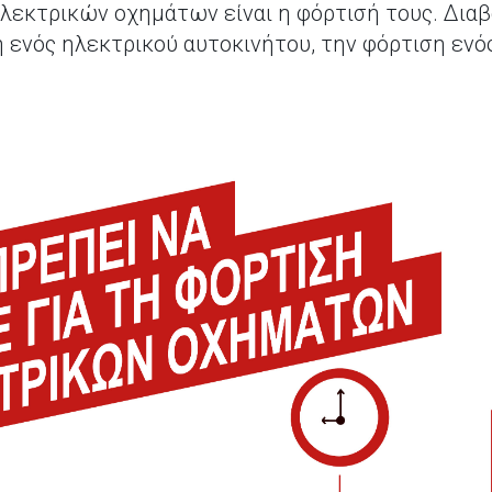
λεκτρικών οχημάτων είναι η φόρτισή τους. Διαβ
η ενός ηλεκτρικού αυτοκινήτου, την φόρτιση ενό